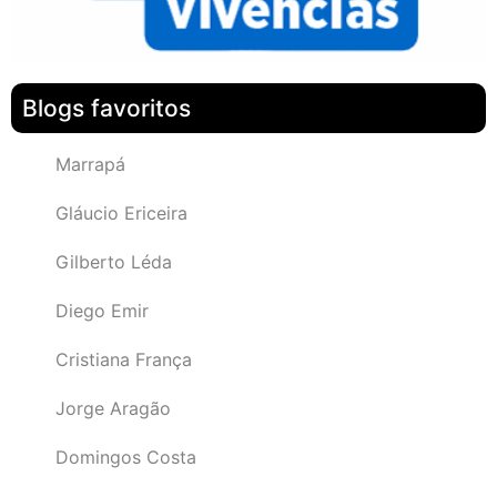
Blogs favoritos
Marrapá
Gláucio Ericeira
Gilberto Léda
Diego Emir
Cristiana França
Jorge Aragão
Domingos Costa