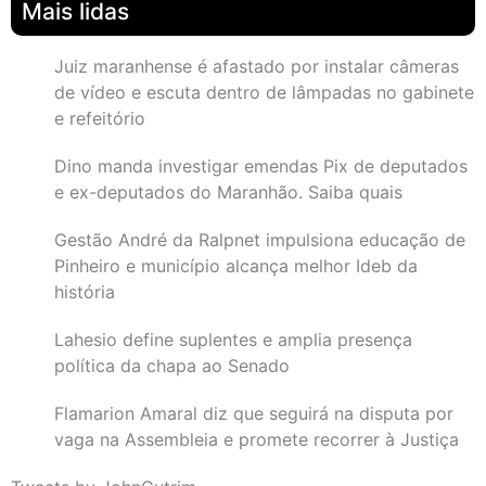
Mais lidas
Juiz maranhense é afastado por instalar câmeras
de vídeo e escuta dentro de lâmpadas no gabinete
e refeitório
Dino manda investigar emendas Pix de deputados
e ex-deputados do Maranhão. Saiba quais
Gestão André da Ralpnet impulsiona educação de
Pinheiro e município alcança melhor Ideb da
história
Lahesio define suplentes e amplia presença
política da chapa ao Senado
Flamarion Amaral diz que seguirá na disputa por
vaga na Assembleia e promete recorrer à Justiça