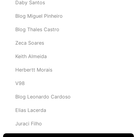
Daby Santos
Blog Miguel Pinheiro
Blog Thales Castro
Zeca Soares
Keith Almeida
Herbertt Morais
V98
Blog Leonardo Cardoso
Elias Lacerda
Juraci Filho