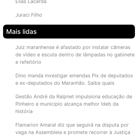
Elias Lacerda
Juraci Filho
Mais lidas
Juiz maranhense é afastado por instalar câmeras
de vídeo e escuta dentro de lâmpadas no gabinete
e refeitório
Dino manda investigar emendas Pix de deputados
e ex-deputados do Maranhão. Saiba quais
Gestão André da Ralpnet impulsiona educação de
Pinheiro e município alcança melhor Ideb da
história
Flamarion Amaral diz que seguirá na disputa por
vaga na Assembleia e promete recorrer à Justiça