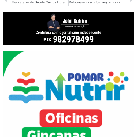
Secretário de Saúde Carlos Lula se filiará ao PSB e será candidato a deputado estadual
Bolsonaro visita Sarney, mas crise se agrava