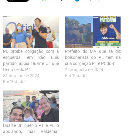
PL proíbe coligação com a
Prefeito do MA que se diz
esquerda; em São Luís
bolsonarista do PL tem na
partido apoia Duarte Jr que
sua coligação PT e PCdoB
tem vice do PT
2 de agosto de 2024
31 de julho de 2024
Em "Estado"
Em "Estado"
Duarte Jr. quer o PT e PL o
apoiando, mas Valdemar