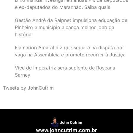
Dino manda investigar emendas Pix de deputados
e ex-deputados do Maranhão. Saiba quais
Gestão André da Ralpnet impulsiona educação de
Pinheiro e município alcança melhor Ideb da
história
Flamarion Amaral diz que seguirá na disputa por
vaga na Assembleia e promete recorrer à Justiça
Vice de Imperatriz será suplente de Roseana
Sarney
Tweets by JohnCutrim
www.johncutrim.com.br