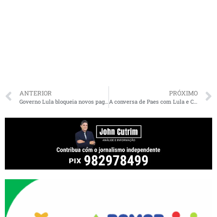
ANTERIOR
PRÓXIMO
Governo Lula bloqueia novos pagamentos de emendas após decisão de Dino
A conversa de Paes com Lula e Camarão sobre terreno do Estádio do Flamengo