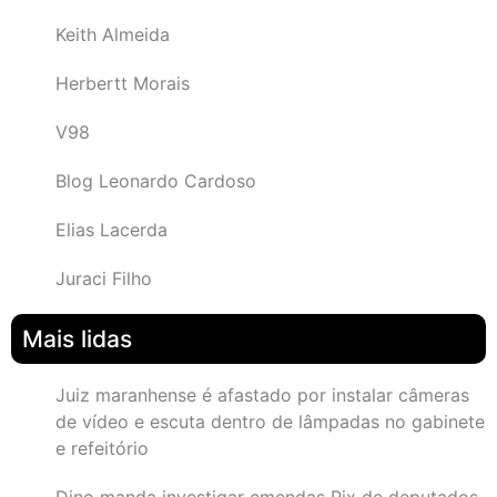
Keith Almeida
Herbertt Morais
V98
Blog Leonardo Cardoso
Elias Lacerda
Juraci Filho
Mais lidas
Juiz maranhense é afastado por instalar câmeras
de vídeo e escuta dentro de lâmpadas no gabinete
e refeitório