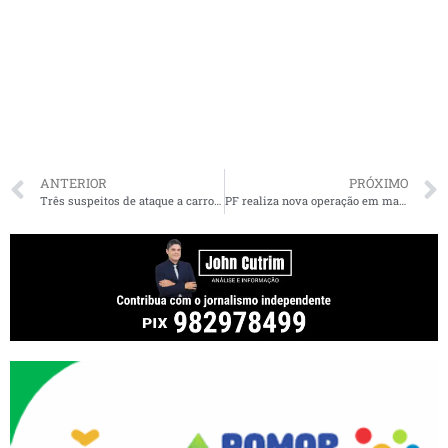
ANTERIOR
PRÓXIMO
Três suspeitos de ataque a carro-forte morrem em confronto com a polícia no Maranhão
PF realiza nova operação em mais cidades do MA contra desvios do Fundeb; R$ 2,5 milhões são apreendidos