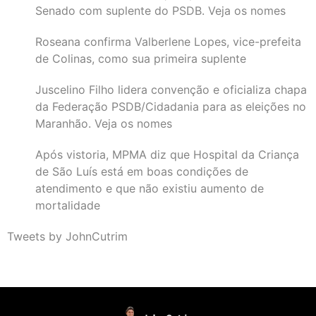
Senado com suplente do PSDB. Veja os nomes
Roseana confirma Valberlene Lopes, vice-prefeita
de Colinas, como sua primeira suplente
Juscelino Filho lidera convenção e oficializa chapa
da Federação PSDB/Cidadania para as eleições no
Maranhão. Veja os nomes
Após vistoria, MPMA diz que Hospital da Criança
de São Luís está em boas condições de
atendimento e que não existiu aumento de
mortalidade
Tweets by JohnCutrim