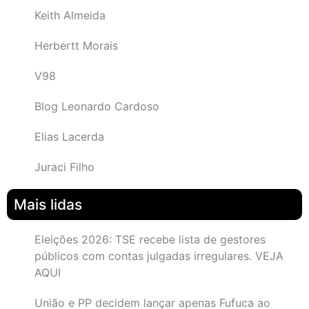
Keith Almeida
Herbertt Morais
V98
Blog Leonardo Cardoso
Elias Lacerda
Juraci Filho
Mais lidas
Eleições 2026: TSE recebe lista de gestores
públicos com contas julgadas irregulares. VEJA
AQUI
União e PP decidem lançar apenas Fufuca ao