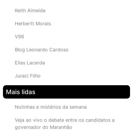
Keith Almeida
Herbertt Morais
V98
Blog Leonardo Cardoso
Elias Lacerda
Juraci Filho
Mais lidas
Notinhas e mistérios da semana
Veja ao vivo o debate entre os candidatos a
governador do Maranhão