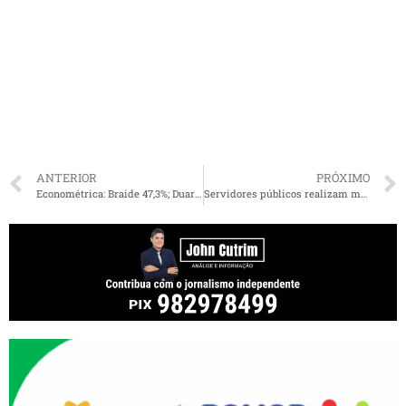
ANTERIOR
PRÓXIMO
Econométrica: Braide 47,3%; Duarte Jr. 10,8%; Neto 10,6%; Rubens Jr. 6,0%
Servidores públicos realizam manifestação em São Luís contra Reforma Administrativa