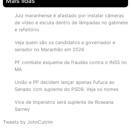
Mais lidas
Juiz maranhense é afastado por instalar câmeras
de vídeo e escuta dentro de lâmpadas no gabinete
e refeitório
Veja quem são os candidatos a governador e
senador no Maranhão em 2026
PF combate esquema de fraudes contra o INSS no
MA
União e PP decidem lançar apenas Fufuca ao
Senado com suplente do PSDB. Veja os nomes
Vice de Imperatriz será suplente de Roseana
Sarney
Tweets by JohnCutrim