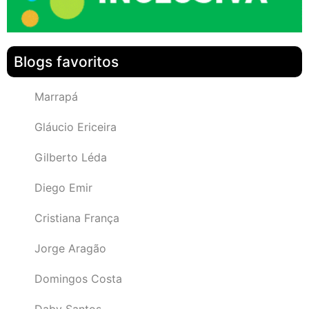
Blogs favoritos
Marrapá
Gláucio Ericeira
Gilberto Léda
Diego Emir
Cristiana França
Jorge Aragão
Domingos Costa
Daby Santos