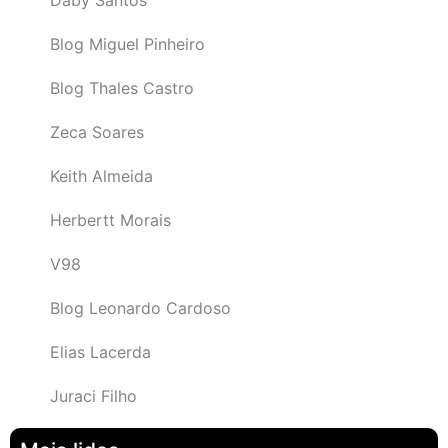
Blog Miguel Pinheiro
Blog Thales Castro
Zeca Soares
Keith Almeida
Herbertt Morais
V98
Blog Leonardo Cardoso
Elias Lacerda
Juraci Filho