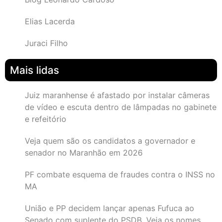
Elias Lacerda
Juraci Filho
Mais lidas
Juiz maranhense é afastado por instalar câmeras
de vídeo e escuta dentro de lâmpadas no gabinete
e refeitório
Veja quem são os candidatos a governador e
senador no Maranhão em 2026
PF combate esquema de fraudes contra o INSS no
MA
União e PP decidem lançar apenas Fufuca ao
Senado com suplente do PSDB. Veja os nomes