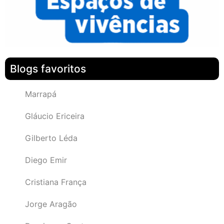
Blogs favoritos
Marrapá
Gláucio Ericeira
Gilberto Léda
Diego Emir
Cristiana França
Jorge Aragão