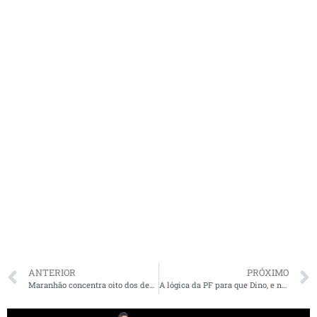
ANTERIOR
PRÓXIMO
Maranhão concentra oito dos dez municípios com pior qualidade de vida do Nordeste, aponta IPS Brasil 2026
A lógica da PF para que Dino, e não Mendonça, seja relator de caso ‘Dark horse’ contra Flávio