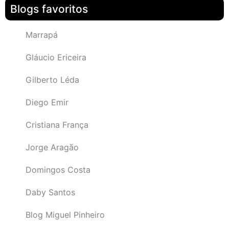
Blogs favoritos
Marrapá
Gláucio Ericeira
Gilberto Léda
Diego Emir
Cristiana França
Jorge Aragão
Domingos Costa
Daby Santos
Blog Miguel Pinheiro