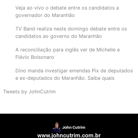
Veja ao vivo o debate entre os candidatos a
governador do Maranhão
TV Band realiza neste domingo debate entre os
candidatos ao governo do Maranhão
A reconciliação para inglês ver de Michelle e
Flávio Bolsonaro
Dino manda investigar emendas Pix de deputados
e ex-deputados do Maranhão. Saiba quais
Tweets by JohnCutrim
www.johncutrim.com.br