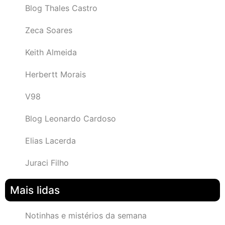
Blog Thales Castro
Zeca Soares
Keith Almeida
Herbertt Morais
V98
Blog Leonardo Cardoso
Elias Lacerda
Juraci Filho
Mais lidas
Notinhas e mistérios da semana