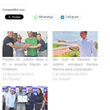
Compartilhe isso:
WhatsApp
Telegram
Prefeito Dr. Julinho deixa o
São José de Ribamar: Dr.
PL e anuncia filiação ao
Julinho entregará Rampa
Podemos
Náutica para a população
25 de junho de 2023
2 de setembro de 2025
Em "Estado"
Em "Estado"