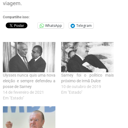
viagem.
Compartilhe isso:
WhatsApp
Telegram
Ulysses nunca quis uma nova
Sarney foi o político mais
eleição e sempre defendeu a
próximo de Irmã Dulce
posse de Sarney
10 de outubro de 2019
14 de fevereiro de 2021
Em "Estado"
Em "Estado"