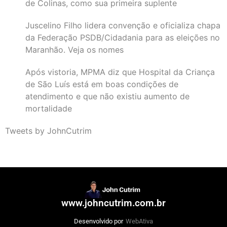
de Colinas, como sua primeira suplente
Juscelino Filho lidera convenção e oficializa chapa
da Federação PSDB/Cidadania para as eleições no
Maranhão. Veja os nomes
Após vistoria, MPMA diz que Hospital da Criança
de São Luís está em boas condições de
atendimento e que não existiu aumento de
mortalidade
Tweets by JohnCutrim
www.johncutrim.com.br
Desenvolvido por
WebAtiva