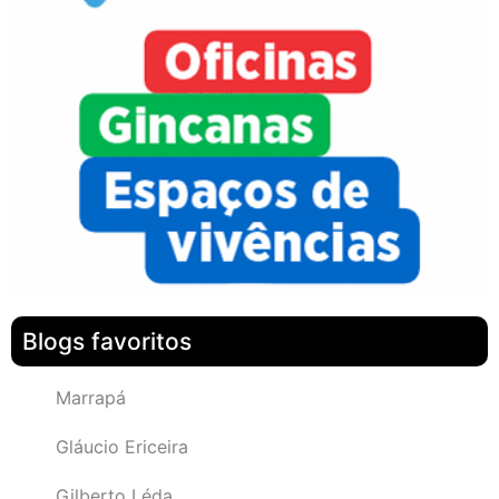
Blogs favoritos
Marrapá
Gláucio Ericeira
Gilberto Léda