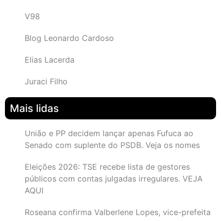
V98
Blog Leonardo Cardoso
Elias Lacerda
Juraci Filho
Mais lidas
União e PP decidem lançar apenas Fufuca ao
Senado com suplente do PSDB. Veja os nomes
Eleições 2026: TSE recebe lista de gestores
públicos com contas julgadas irregulares. VEJA
AQUI
Roseana confirma Valberlene Lopes, vice-prefeita