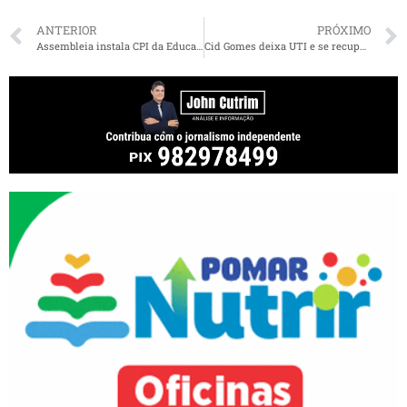
ANTERIOR
PRÓXIMO
Assembleia instala CPI da Educação para apurar práticas abusivas na rede privada de ensino
Cid Gomes deixa UTI e se recupera bem, diz boletim médico