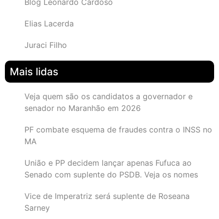
Blog Leonardo Cardoso
Elias Lacerda
Juraci Filho
Mais lidas
Veja quem são os candidatos a governador e
senador no Maranhão em 2026
PF combate esquema de fraudes contra o INSS no
MA
União e PP decidem lançar apenas Fufuca ao
Senado com suplente do PSDB. Veja os nomes
Vice de Imperatriz será suplente de Roseana
Sarney