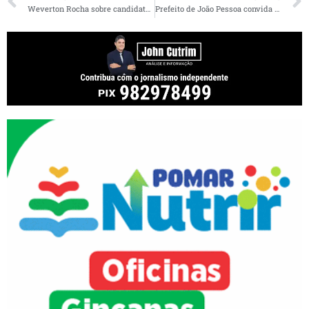
Weverton Rocha sobre candidatura ao governo: “se Deus permitir e me der saúde, é lógico!”
Prefeito de João Pessoa convida Leonardo Sá para ver modelo de administração com mais de 80% de aprovação