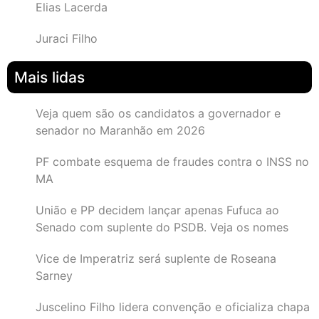
Elias Lacerda
Juraci Filho
Mais lidas
Veja quem são os candidatos a governador e
senador no Maranhão em 2026
PF combate esquema de fraudes contra o INSS no
MA
União e PP decidem lançar apenas Fufuca ao
Senado com suplente do PSDB. Veja os nomes
Vice de Imperatriz será suplente de Roseana
Sarney
Juscelino Filho lidera convenção e oficializa chapa