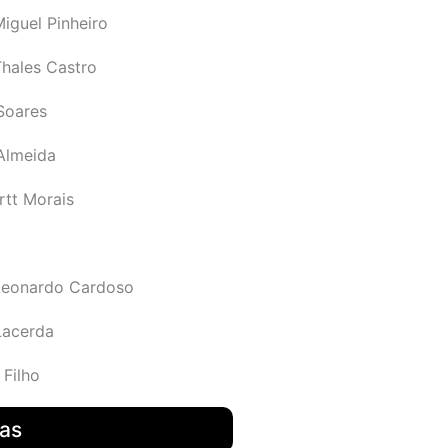
iguel Pinheiro
Thales Castro
Soares
 Almeida
rtt Morais
Leonardo Cardoso
Lacerda
 Filho
das