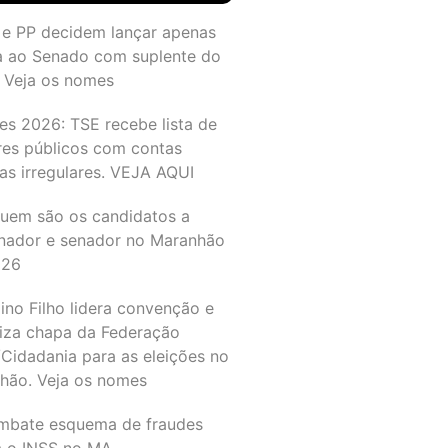
 e PP decidem lançar apenas
a ao Senado com suplente do
 Veja os nomes
es 2026: TSE recebe lista de
res públicos com contas
as irregulares. VEJA AQUI
quem são os candidatos a
nador e senador no Maranhão
026
ino Filho lidera convenção e
liza chapa da Federação
Cidadania para as eleições no
hão. Veja os nomes
mbate esquema de fraudes
a o INSS no MA