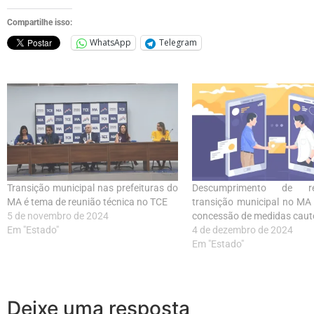
Compartilhe isso:
WhatsApp
Telegram
Transição municipal nas prefeituras do
Descumprimento de r
MA é tema de reunião técnica no TCE
transição municipal no MA
5 de novembro de 2024
concessão de medidas caut
Em "Estado"
4 de dezembro de 2024
Em "Estado"
Deixe uma resposta