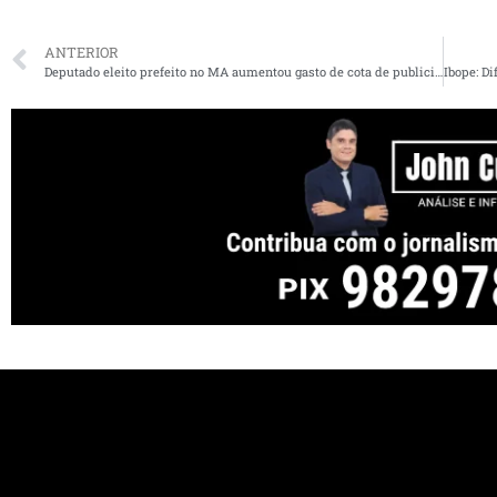
ANTERIOR
Deputado eleito prefeito no MA aumentou gasto de cota de publicidade em ano eleitoral