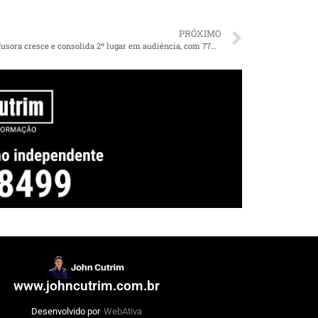
PRÓXIMO
Ibope: Difusora cresce e consolida 2º lugar em audiência, com 77% a mais do que a 3ª colocada
www.johncutrim.com.br
Desenvolvido por
WebAtiva