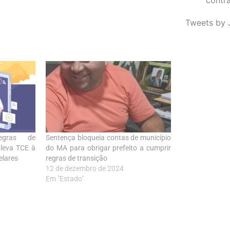
Tweets by 
egras de
Sentença bloqueia contas de município
 leva TCE à
do MA para obrigar prefeito a cumprir
elares
regras de transição
12 de dezembro de 2024
Em "Estado"