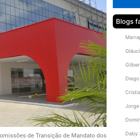
Blogs f
Marra
Gláuci
Gilbe
Diego
Cristi
Jorge
Domin
Daby 
 Comissões de Transição de Mandato dos