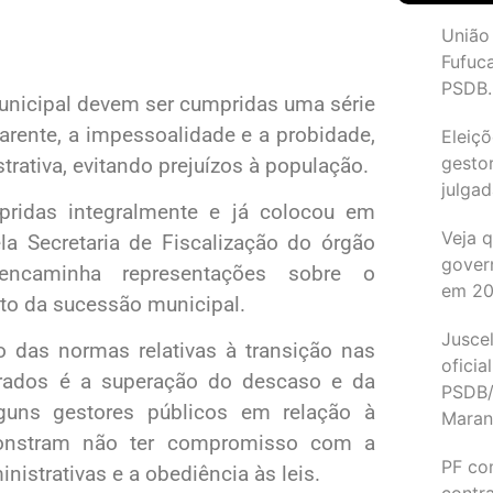
União
Fufuc
PSDB.
municipal devem ser cumpridas uma série
arente, a impessoalidade e a probidade,
Eleiçõ
gesto
trativa, evitando prejuízos à população.
julgad
ridas integralmente e já colocou em
Veja 
la Secretaria de Fiscalização do órgão
gover
encaminha representações sobre o
em 2
to da sucessão municipal.
Juscel
o das normas relativas à transição nas
oficia
erados é a superação do descaso e da
PSDB/
lguns gestores públicos em relação à
Maran
monstram não ter compromisso com a
PF co
nistrativas e a obediência às leis.
contr