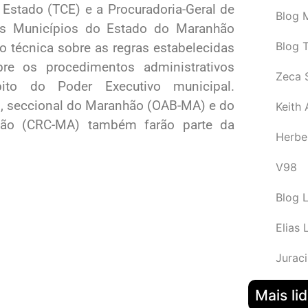
Estado (TCE) e a Procuradoria-Geral de
Blog M
os Municípios do Estado do Maranhão
Blog 
ão técnica sobre as regras estabelecidas
re os procedimentos administrativos
Zeca 
to do Poder Executivo municipal.
, seccional do Maranhão (OAB-MA) e do
Keith
hão (CRC-MA) também farão parte da
Herbe
V98
Blog 
Elias 
Juraci
Mais li