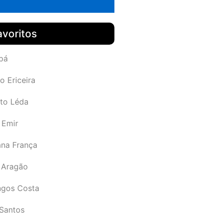
avoritos
pá
o Ericeira
rto Léda
 Emir
ana França
 Aragão
gos Costa
Santos