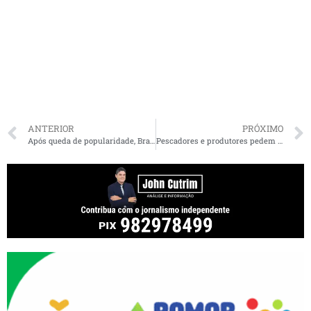
ANTERIOR
PRÓXIMO
Após queda de popularidade, Brandão garante apoio a Lula em 2026
Pescadores e produtores pedem meio bilhão por danos com queda de ponte no MA