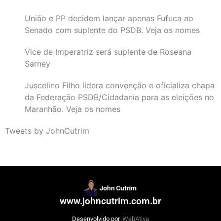
União e PP decidem lançar apenas Fufuca ao
Senado com suplente do PSDB. Veja os nomes
Vice de Imperatriz será suplente de Roseana
Sarney
Juscelino Filho lidera convenção e oficializa chapa
da Federação PSDB/Cidadania para as eleições no
Maranhão. Veja os nomes
Tweets by JohnCutrim
www.johncutrim.com.br
Desenvolvido por
WebAtiva