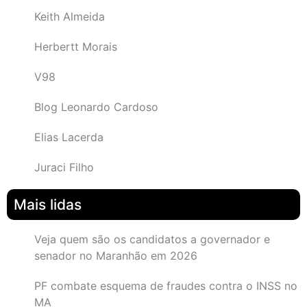
Keith Almeida
Herbertt Morais
V98
Blog Leonardo Cardoso
Elias Lacerda
Juraci Filho
Mais lidas
Veja quem são os candidatos a governador e
senador no Maranhão em 2026
PF combate esquema de fraudes contra o INSS no
MA