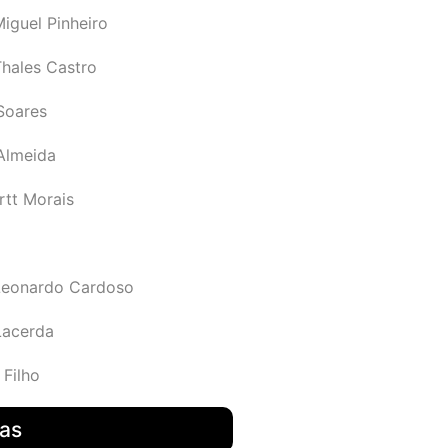
iguel Pinheiro
Thales Castro
Soares
 Almeida
rtt Morais
Leonardo Cardoso
Lacerda
 Filho
das