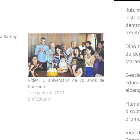
Juiz 
instal
dentr
refeit
na Sarney
Dino 
de de
Maran
Gestã
Vídeo: O aniversário de 70 anos de
educa
Roseana
alcanç
1 de junho de 2023
Em "Estado"
Flama
dispu
promet
Vice d
Rosea