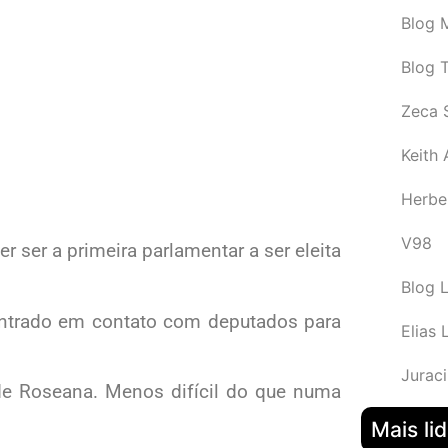
Blog M
Blog 
Zeca 
Keith
Herbe
V98
 ser a primeira parlamentar a ser eleita
Blog 
 entrado em contato com deputados para
Elias 
Juraci
o de Roseana. Menos difícil do que numa
Mais li