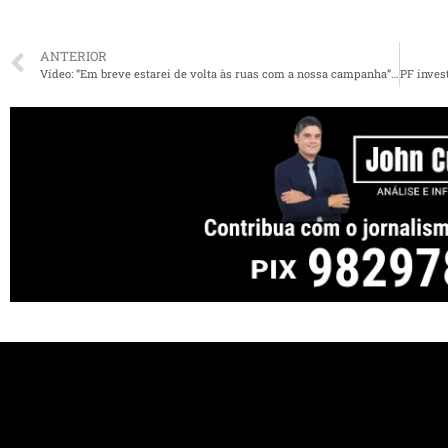
ANTERIOR
Vídeo: “Em breve estarei de volta às ruas com a nossa campanha”, diz Edivaldo