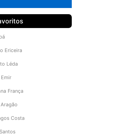
avoritos
pá
o Ericeira
rto Léda
 Emir
ana França
 Aragão
gos Costa
Santos