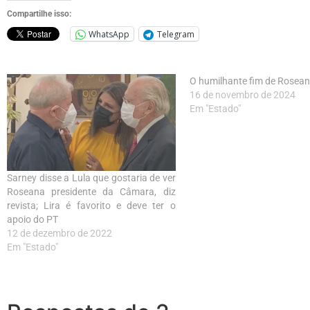
Compartilhe isso:
WhatsApp
Telegram
O humilhante fim de Rosea
16 de novembro de 2024
Em "Estado"
Sarney disse a Lula que gostaria de ver
Roseana presidente da Câmara, diz
revista; Lira é favorito e deve ter o
apoio do PT
12 de dezembro de 2022
Em "Estado"