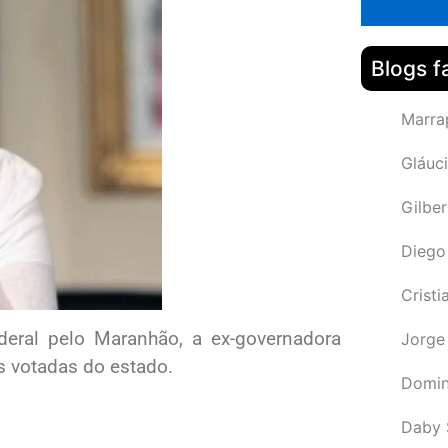
Blogs f
Marra
Gláuci
Gilbe
Diego
Cristi
deral pelo Maranhão, a ex-governadora
Jorge
s votadas do estado.
Domin
Daby 