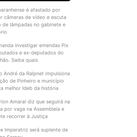
maranhense é afastado por
ar câmeras de vídeo e escuta
o de lâmpadas no gabinete e
ório
manda investigar emendas Pix
putados e ex-deputados do
hão. Saiba quais
o André da Ralpnet impulsiona
ção de Pinheiro e município
a melhor Ideb da história
rion Amaral diz que seguirá na
ta por vaga na Assembleia e
e recorrer à Justiça
e Imperatriz será suplente de
na Sarney