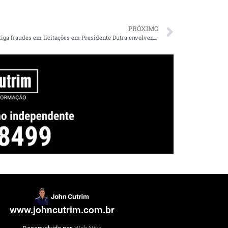
PRÓXIMO
PF investiga fraudes em licitações em Presidente Dutra envolvendo recursos para COVID-19
www.johncutrim.com.br