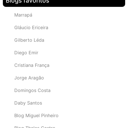
Blogs favoritos
Marrapá
Gláucio Ericeira
Gilberto Léda
Diego Emir
Cristiana França
Jorge Aragão
Domingos Costa
Daby Santos
Blog Miguel Pinheiro
Blog Thales Castro