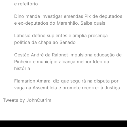
e refeitório
Dino manda investigar emendas Pix de deputados
e ex-deputados do Maranhão. Saiba quais
Lahesio define suplentes e amplia presença
política da chapa ao Senado
Gestão André da Ralpnet impulsiona educação de
Pinheiro e município alcança melhor Ideb da
história
Flamarion Amaral diz que seguirá na disputa por
vaga na Assembleia e promete recorrer à Justiça
Tweets by JohnCutrim