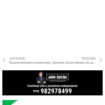
ANTERIOR
PRÓXIMO
Eduardo Bolsonaro convida deputado do Maranhão para se filiar ao Aliança pelo Brasil
Deputado Aluísio Mendes diz que não irá se filiar no partido de Bolsonaro e continua no PSC