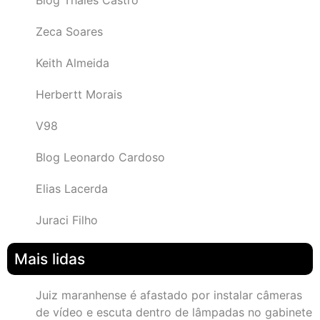
Zeca Soares
Keith Almeida
Herbertt Morais
V98
Blog Leonardo Cardoso
Elias Lacerda
Juraci Filho
Mais lidas
Juiz maranhense é afastado por instalar câmeras
de vídeo e escuta dentro de lâmpadas no gabinete