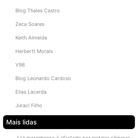
Blog Thales Castro
Zeca Soares
Keith Almeida
Herbertt Morais
V98
Blog Leonardo Cardoso
Elias Lacerda
Juraci Filho
Mais lidas
Juiz maranhense é afastado por instalar câmeras