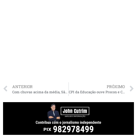
ANTERIOR
PRÓXIMO
Com chuvas acima da média, São Luís tem equipes extras dos Bombeiros e de reparos
CPI da Educação ouve Procon e Conselho Estadual de Educação sobre práticas irregulares adotadas por escolas particulares