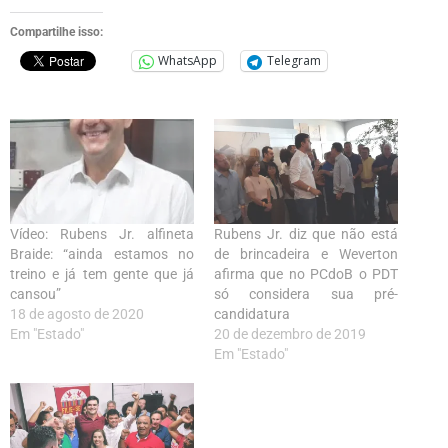
Compartilhe isso:
WhatsApp
Telegram
Vídeo: Rubens Jr. alfineta
Rubens Jr. diz que não está
Braide: “ainda estamos no
de brincadeira e Weverton
treino e já tem gente que já
afirma que no PCdoB o PDT
cansou”
só considera sua pré-
18 de agosto de 2020
candidatura
Em "Estado"
20 de dezembro de 2019
Em "Estado"