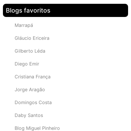
Blogs favoritos
Marrapá
Gláucio Ericeira
Gilberto Léda
Diego Emir
Cristiana França
Jorge Aragão
Domingos Costa
Daby Santos
Blog Miguel Pinheiro