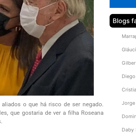
Blogs f
Marra
Gláuci
Gilbe
Diego
Cristi
Jorge
 aliados o que há risco de ser negado.
les, que gostaria de ver a filha Roseana
Domin
.
Daby 