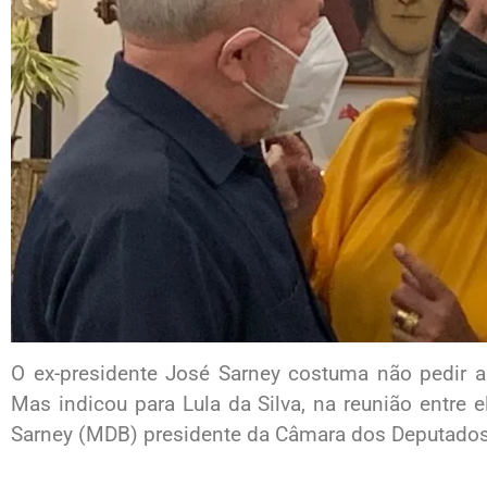
O ex-presidente José Sarney costuma não pedir a
Mas indicou para Lula da Silva, na reunião entre e
Sarney (MDB) presidente da Câmara dos Deputados