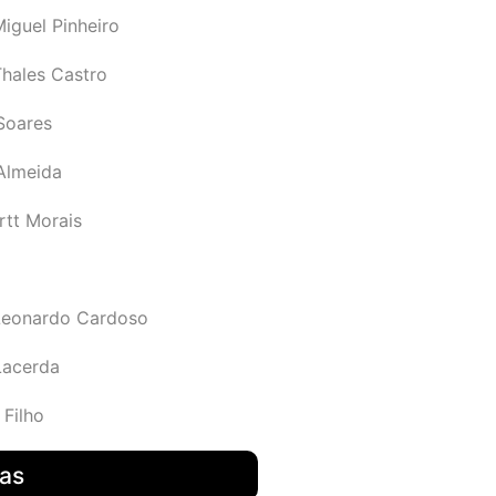
iguel Pinheiro
Thales Castro
Soares
 Almeida
rtt Morais
Leonardo Cardoso
Lacerda
 Filho
das