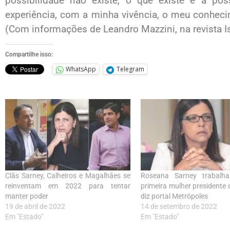
possibilidade não existe, o que existe é a po
experiência, com a minha vivência, o meu conheci
(Com informações de Leandro Mazzini, na revista I
Compartilhe isso:
WhatsApp
Telegram
Clãs Sarney, Calheiros e Magalhães se
Roseana Sarney trabalh
reinventam em 2022 para tentar
primeira mulher presidente
manter poder
diz portal Metrópoles
19 de abril de 2022
14 de setembro de 2022
Em "Estado"
Em "Estado"