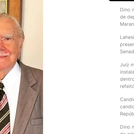
Dino 
de de
Maran
Lahesi
prese
Sena
Juiz 
instal
dentr
refeit
Candi
candi
Repúb
Dino m
de cr