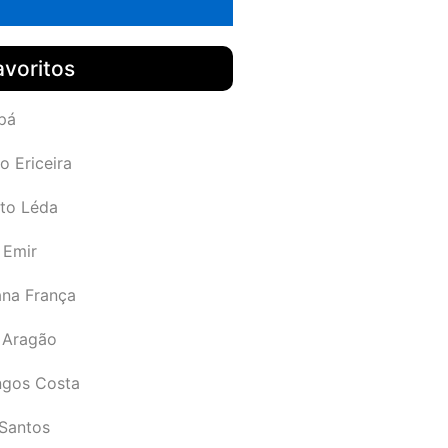
avoritos
pá
o Ericeira
rto Léda
 Emir
ana França
 Aragão
gos Costa
Santos