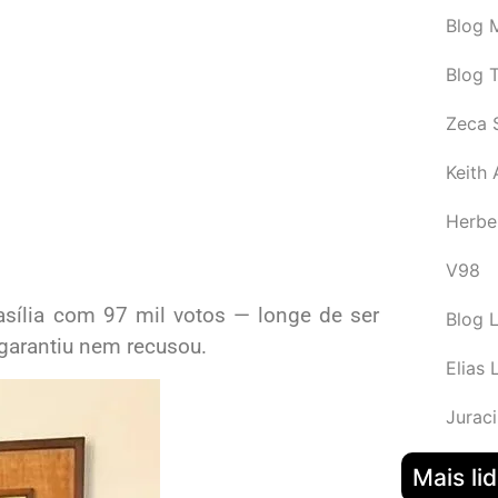
Blog M
Blog 
Zeca 
Keith
Herbe
V98
asília com 97 mil votos — longe de ser
Blog 
garantiu nem recusou.
Elias 
Juraci
Mais li