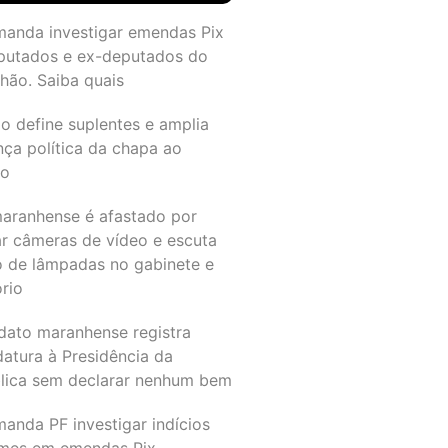
manda investigar emendas Pix
putados e ex-deputados do
hão. Saiba quais
o define suplentes e amplia
nça política da chapa ao
do
maranhense é afastado por
ar câmeras de vídeo e escuta
o de lâmpadas no gabinete e
ório
dato maranhense registra
datura à Presidência da
lica sem declarar nenhum bem
anda PF investigar indícios
imes em emendas Pix