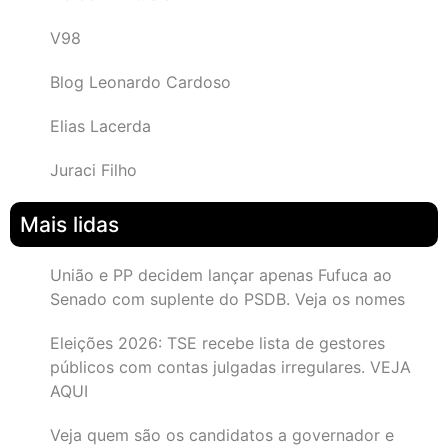
V98
Blog Leonardo Cardoso
Elias Lacerda
Juraci Filho
Mais lidas
União e PP decidem lançar apenas Fufuca ao
Senado com suplente do PSDB. Veja os nomes
Eleições 2026: TSE recebe lista de gestores
públicos com contas julgadas irregulares. VEJA
AQUI
Veja quem são os candidatos a governador e