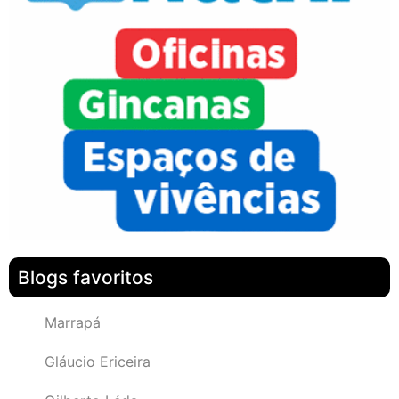
Blogs favoritos
Marrapá
Gláucio Ericeira