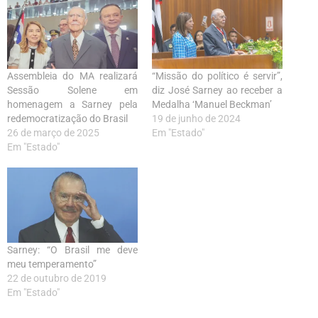
Assembleia do MA realizará
“Missão do político é servir”,
Sessão Solene em
diz José Sarney ao receber a
homenagem a Sarney pela
Medalha ‘Manuel Beckman’
redemocratização do Brasil
19 de junho de 2024
26 de março de 2025
Em "Estado"
Em "Estado"
Sarney: “O Brasil me deve
meu temperamento”
22 de outubro de 2019
Em "Estado"