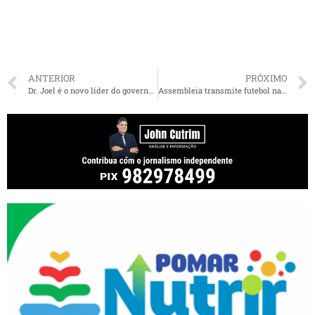
ANTERIOR
PRÓXIMO
Dr. Joel é o novo líder do governo Eduardo Braide na Câmara Municipal de São Luís
Assembleia transmite futebol na TV e põe deputado de comentarista