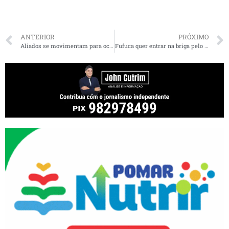
ANTERIOR
PRÓXIMO
Aliados se movimentam para ocupar espaço político de Dino no Maranhão
Fufuca quer entrar na briga pelo Senado