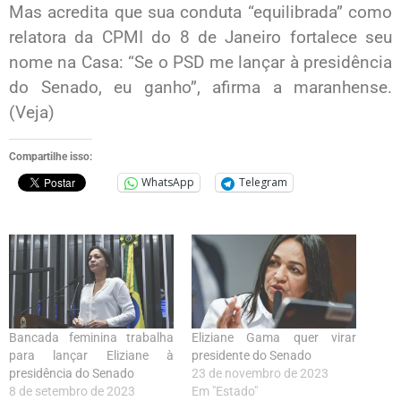
Mas acredita que sua conduta “equilibrada” como
relatora da CPMI do 8 de Janeiro fortalece seu
nome na Casa: “Se o PSD me lançar à presidência
do Senado, eu ganho”, afirma a maranhense.
(Veja)
Compartilhe isso:
WhatsApp
Telegram
Bancada feminina trabalha
Eliziane Gama quer virar
para lançar Eliziane à
presidente do Senado
presidência do Senado
23 de novembro de 2023
8 de setembro de 2023
Em "Estado"