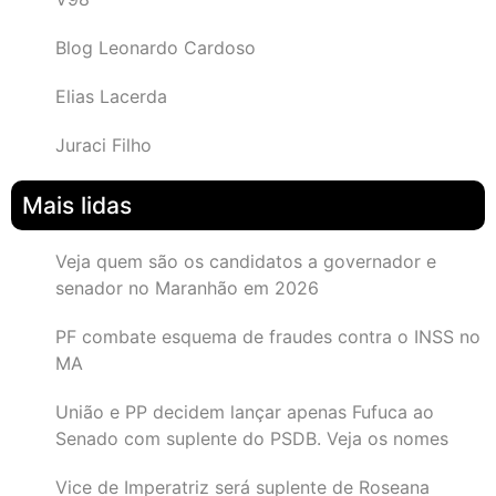
Blog Leonardo Cardoso
Elias Lacerda
Juraci Filho
Mais lidas
Veja quem são os candidatos a governador e
senador no Maranhão em 2026
PF combate esquema de fraudes contra o INSS no
MA
União e PP decidem lançar apenas Fufuca ao
Senado com suplente do PSDB. Veja os nomes
Vice de Imperatriz será suplente de Roseana