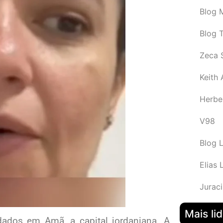
Blog M
Blog 
Zeca 
Keith
Herbe
V98
Blog 
Elias 
Juraci
Mais li
dados em Amã, a capital jordaniana. A