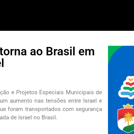
etorna ao Brasil em
l
vação e Projetos Especiais Municipais de
a um aumento nas tensões entre Israel e
s que foram transportados com segurança
da de Israel no Brasil.