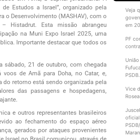
 de Estudos a Israel”, organizado pela
Veja 
para o Desenvolvimento (MASHAV), com o
gover
a – Histadrut. Esta missão abrangeu
em 2
ticipação na Muni Expo Israel 2025, uma
PF co
blica. Importante destacar que todos os
contr
União
ra sábado, 21 de outubro, com chegada
Fufuc
á voos de Amã para Doha, no Catar, e,
PSDB.
a do retorno está sendo organizada pela
Vice d
alores das passagens e hospedagens,
Rosea
ajante.
Juscel
nica e outros representantes brasileiros
oficia
devido ao fechamento do espaço aéreo
PSDB/
rança, gerados por ataques provenientes
Maran
de Israel no Brasil comunicou, através de