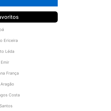
avoritos
pá
o Ericeira
rto Léda
 Emir
ana França
 Aragão
gos Costa
Santos