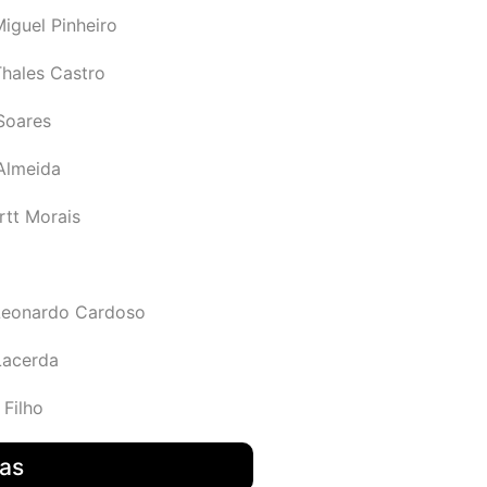
iguel Pinheiro
Thales Castro
Soares
 Almeida
rtt Morais
Leonardo Cardoso
Lacerda
 Filho
das