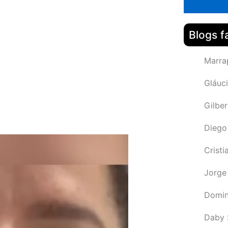
Blogs f
Marra
Gláuci
Gilbe
Diego
Cristi
Jorge
Domin
Daby 