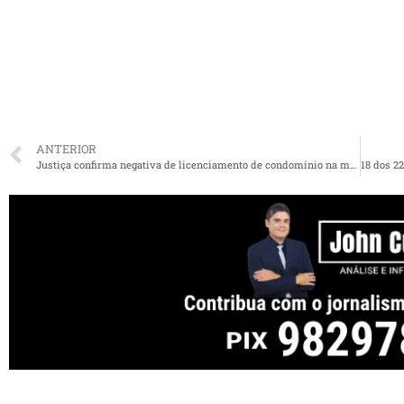
ANTERIOR
Justiça confirma negativa de licenciamento de condomínio na margem do Rio Tocantins