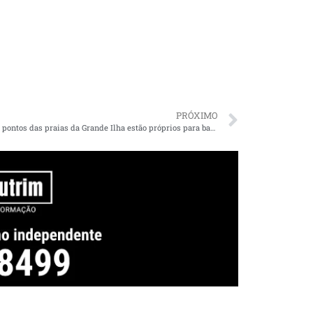
PRÓXIMO
18 dos 22 pontos das praias da Grande Ilha estão próprios para banho, diz Sema