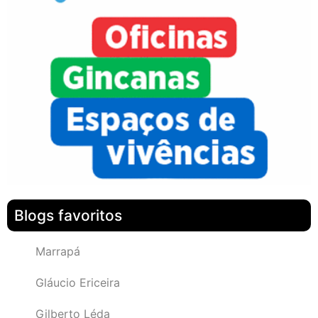
Blogs favoritos
Marrapá
Gláucio Ericeira
Gilberto Léda