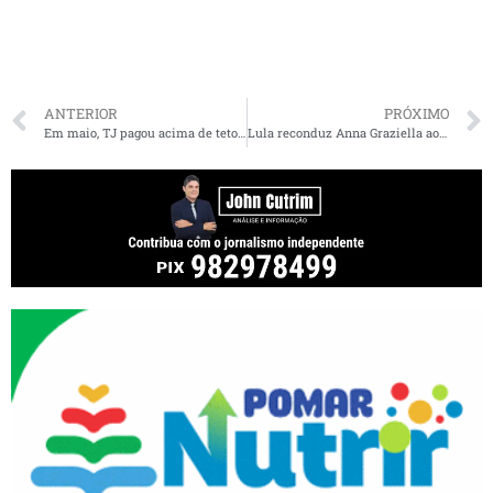
ANTERIOR
PRÓXIMO
Em maio, TJ pagou acima de teto para nove magistrados do Maranhão
Lula reconduz Anna Graziella ao TRE-MA e nomeia Luciana Sarney e Luís Eduardo Bouéres para a Corte Eleitoral