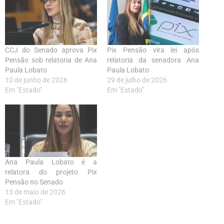
CCJ do Senado aprova Pix
Pix Pensão vira lei após
Pensão sob relatoria de Ana
relatoria da senadora Ana
Paula Lobato
Paula Lobato
10 de junho de 2026
29 de julho de 2026
Em "Estado"
Em "Estado"
Ana Paula Lobato é a
relatora do projeto Pix
Pensão no Senado
13 de maio de 2026
Em "Estado"