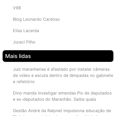
V98
Blog Leonardo Cardoso
Elias Lacerda
Juraci Filho
Mais lidas
Juiz maranhense é afastado por instalar câmeras
de vídeo e escuta dentro de lâmpadas no gabinete
e refeitório
Dino manda investigar emendas Pix de deputados
e ex-deputados do Maranhão. Saiba quais
Gestão André da Ralpnet impulsiona educação de