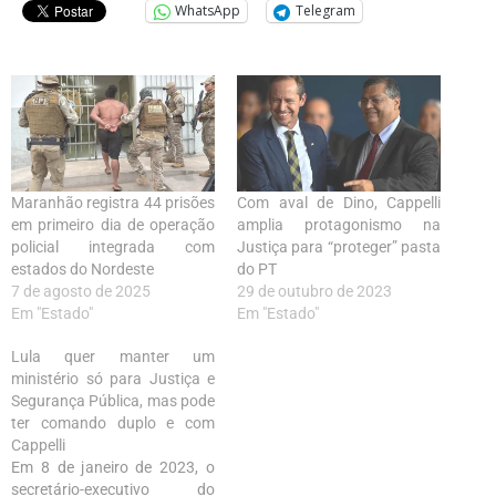
WhatsApp
Telegram
Maranhão registra 44 prisões
Com aval de Dino, Cappelli
em primeiro dia de operação
amplia protagonismo na
policial integrada com
Justiça para “proteger” pasta
estados do Nordeste
do PT
7 de agosto de 2025
29 de outubro de 2023
Em "Estado"
Em "Estado"
Lula quer manter um
ministério só para Justiça e
Segurança Pública, mas pode
ter comando duplo e com
Cappelli
Em 8 de janeiro de 2023, o
secretário-executivo do