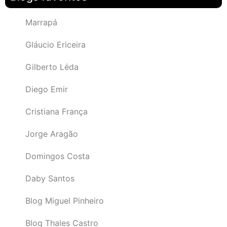
Marrapá
Gláucio Ericeira
Gilberto Léda
Diego Emir
Cristiana França
Jorge Aragão
Domingos Costa
Daby Santos
Blog Miguel Pinheiro
Blog Thales Castro