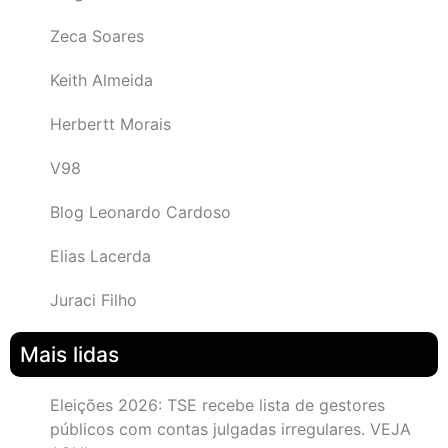
Zeca Soares
Keith Almeida
Herbertt Morais
V98
Blog Leonardo Cardoso
Elias Lacerda
Juraci Filho
Mais lidas
Eleições 2026: TSE recebe lista de gestores
públicos com contas julgadas irregulares. VEJA