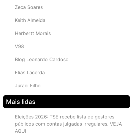
Zeca Soares
Keith Almeida
Herbertt Morais
V98
Blog Leonardo Cardoso
Elias Lacerda
Juraci Filho
Mais lidas
Eleições 2026: TSE recebe lista de gestores
públicos com contas julgadas irregulares. VEJA
AQUI