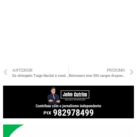
ANTERIOR
PRÓXIMO
Ex-delegado Tiago Bardal é condenado a dez anos e oito meses de prisão por peculato e concussão
Bolsonaro tem 500 cargos disponíveis a quem votar em Arthur Lira