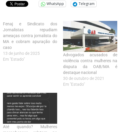
WhatsApp
Telegram
Fenaj e Sindicato dos
Jornalistas repudiam
ameaças contra jornalista do
MA e cobram apuração do
caso
13 de junho de 2025
Advogados acusados de
Em "Estado"
violência contra mulheres na
disputa da OAB/MA é
destaque nacional
30 de outubro de 2021
Em "Estado"
Até quando? Mulheres