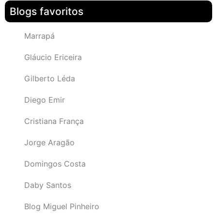
Blogs favoritos
Marrapá
Gláucio Ericeira
Gilberto Léda
Diego Emir
Cristiana França
Jorge Aragão
Domingos Costa
Daby Santos
Blog Miguel Pinheiro