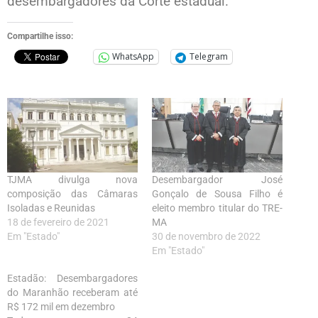
desembargadores da Corte estadual.
Compartilhe isso:
WhatsApp
Telegram
TJMA divulga nova
Desembargador José
composição das Câmaras
Gonçalo de Sousa Filho é
Isoladas e Reunidas
eleito membro titular do TRE-
18 de fevereiro de 2021
MA
Em "Estado"
30 de novembro de 2022
Em "Estado"
Estadão: Desembargadores
do Maranhão receberam até
R$ 172 mil em dezembro