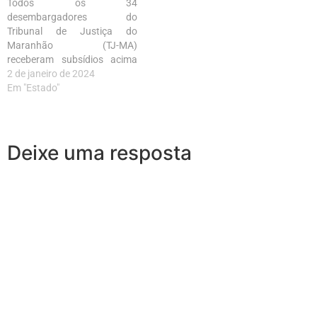
Todos os 34
desembargadores do
Tribunal de Justiça do
Maranhão (TJ-MA)
receberam subsídios acima
do teto em dezembro.
2 de janeiro de 2024
Em "Estado"
Deixe uma resposta