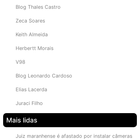
Blog Thales Castro
Zeca Soares
Keith Almeida
Herbertt Morais
V98
Blog Leonardo Cardoso
Elias Lacerda
Juraci Filho
Mais lidas
Juiz maranhense é afastado por instalar câmeras