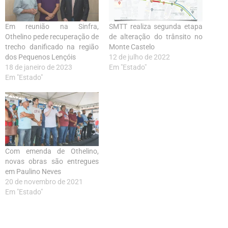
Em reunião na Sinfra,
SMTT realiza segunda etapa
Othelino pede recuperação de
de alteração do trânsito no
trecho danificado na região
Monte Castelo
dos Pequenos Lençóis
12 de julho de 2022
18 de janeiro de 2023
Em "Estado"
Em "Estado"
Com emenda de Othelino,
novas obras são entregues
em Paulino Neves
20 de novembro de 2021
Em "Estado"