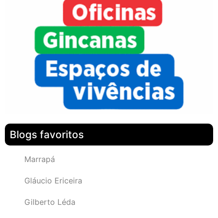
Blogs favoritos
Marrapá
Gláucio Ericeira
Gilberto Léda