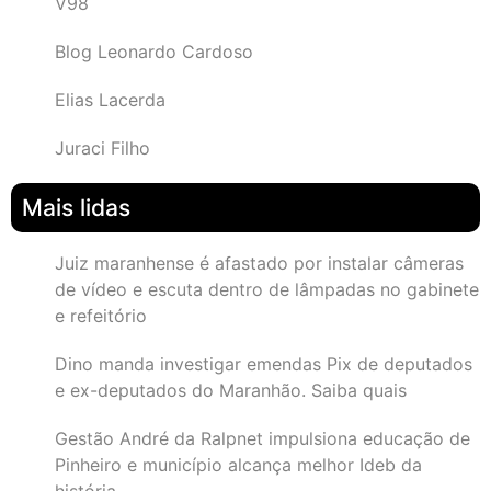
V98
Blog Leonardo Cardoso
Elias Lacerda
Juraci Filho
Mais lidas
Juiz maranhense é afastado por instalar câmeras
de vídeo e escuta dentro de lâmpadas no gabinete
e refeitório
Dino manda investigar emendas Pix de deputados
e ex-deputados do Maranhão. Saiba quais
Gestão André da Ralpnet impulsiona educação de
Pinheiro e município alcança melhor Ideb da
história