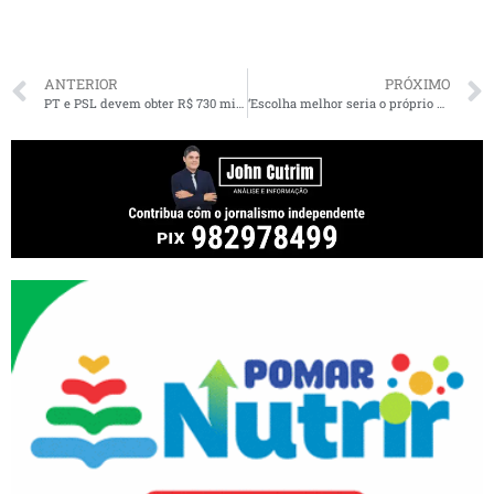
ANTERIOR
PRÓXIMO
PT e PSL devem obter R$ 730 milhões de fundo para as eleições de 2020
‘Escolha melhor seria o próprio Hamilton Mourão’, diz Moro, sobre ser vice de Bolsonaro em 2022