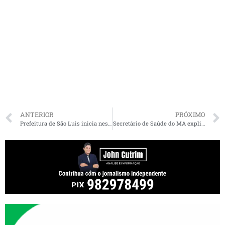
ANTERIOR
PRÓXIMO
Prefeitura de São Luis inicia nesta segunda-feira (18) nova etapa da campanha de vacinação contra Influenza/H1N1
Secretário de Saúde do MA explica uso da cloroquina para tratamento de pacientes com Covid-19