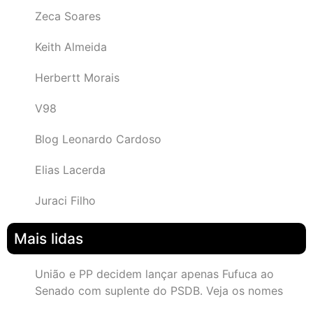
Zeca Soares
Keith Almeida
Herbertt Morais
V98
Blog Leonardo Cardoso
Elias Lacerda
Juraci Filho
Mais lidas
União e PP decidem lançar apenas Fufuca ao
Senado com suplente do PSDB. Veja os nomes