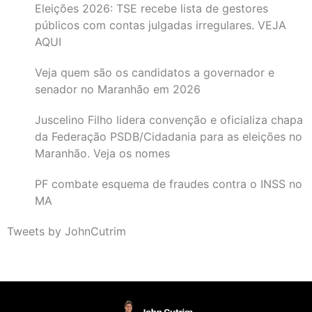
Eleições 2026: TSE recebe lista de gestores
públicos com contas julgadas irregulares. VEJA
AQUI
Veja quem são os candidatos a governador e
senador no Maranhão em 2026
Juscelino Filho lidera convenção e oficializa chapa
da Federação PSDB/Cidadania para as eleições no
Maranhão. Veja os nomes
PF combate esquema de fraudes contra o INSS no
MA
Tweets by JohnCutrim