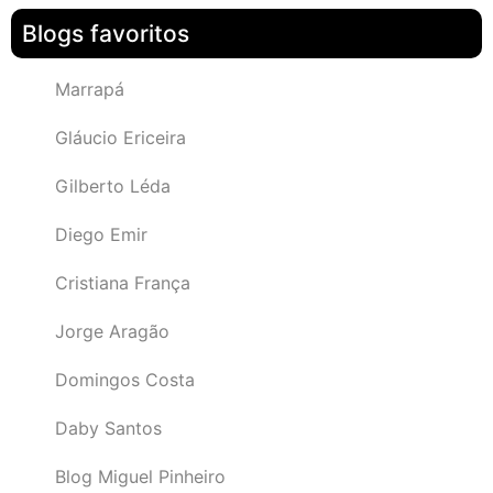
Blogs favoritos
Marrapá
Gláucio Ericeira
Gilberto Léda
Diego Emir
Cristiana França
Jorge Aragão
Domingos Costa
Daby Santos
Blog Miguel Pinheiro