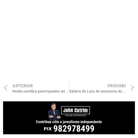
ANTERIOR
PRÓXIMO
Penha certifica participantes do projeto Economia Prateada
Salário de Lula, de ministros do STF e de deputados e senadores sobe para R$ 46,4 mil a partir de sábado