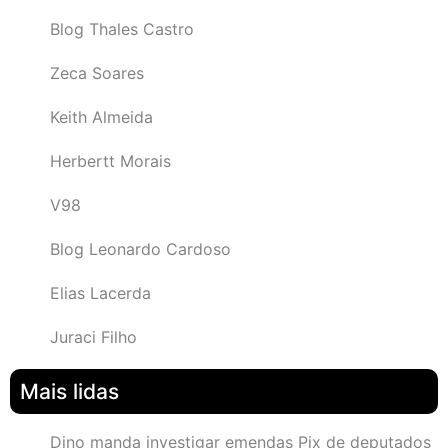
Blog Thales Castro
Zeca Soares
Keith Almeida
Herbertt Morais
V98
Blog Leonardo Cardoso
Elias Lacerda
Juraci Filho
Mais lidas
Dino manda investigar emendas Pix de deputados