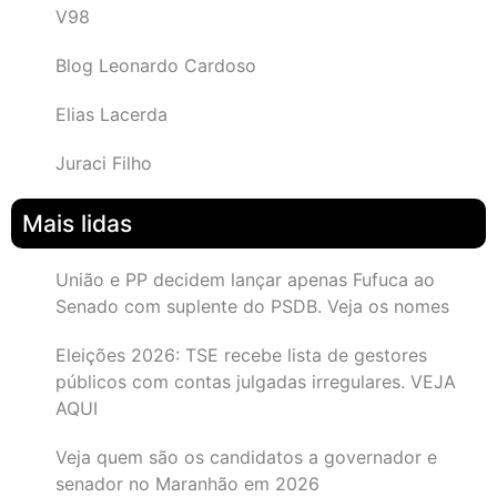
V98
Blog Leonardo Cardoso
Elias Lacerda
Juraci Filho
Mais lidas
União e PP decidem lançar apenas Fufuca ao
Senado com suplente do PSDB. Veja os nomes
Eleições 2026: TSE recebe lista de gestores
públicos com contas julgadas irregulares. VEJA
AQUI
Veja quem são os candidatos a governador e
senador no Maranhão em 2026