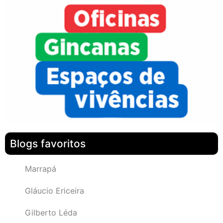
Blogs favoritos
Marrapá
Gláucio Ericeira
Gilberto Léda