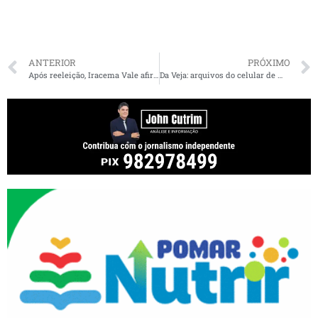
ANTERIOR
PRÓXIMO
Após reeleição, Iracema Vale afirma que manterá gestão compartilhada com os demais deputados
Da Veja: arquivos do celular de Mauro Cid, ex-ajudante de ordens de Bolsonaro, detalham plano do golpe