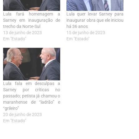
Lula fará homenagem a
Lula quer levar Sarney para
Sarney em inauguração de
inaugurar obra que ele iniciou
trecho da Norte-Sul
há 36 anos
13 de junho de 2023
15 de junho de 2023
Em "Estado"
Em "Estado"
Lula fala em desculpas a
Sarney por críticas no
passado; petista já chamou o
maranhense de “ladrão” e
“grileiro”
20 de junho de 2023
Em "Estado"