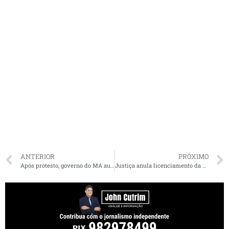
ANTERIOR
PRÓXIMO
Após protesto, governo do MA aumenta vagas para vendedores ambulantes
Justiça anula licenciamento da construção do “Costa Araçagy Condomínio Clube”