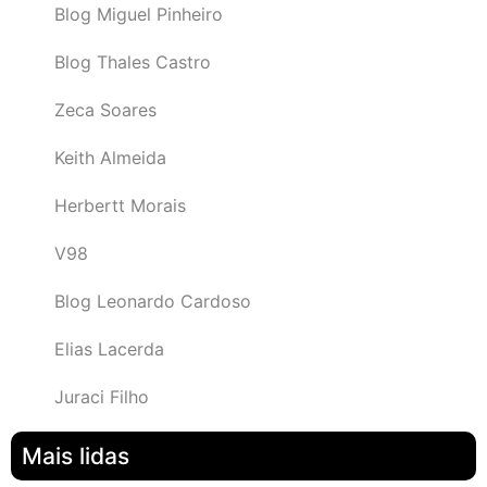
Blog Miguel Pinheiro
Blog Thales Castro
Zeca Soares
Keith Almeida
Herbertt Morais
V98
Blog Leonardo Cardoso
Elias Lacerda
Juraci Filho
Mais lidas