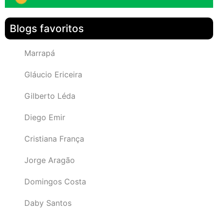
Blogs favoritos
Marrapá
Gláucio Ericeira
Gilberto Léda
Diego Emir
Cristiana França
Jorge Aragão
Domingos Costa
Daby Santos