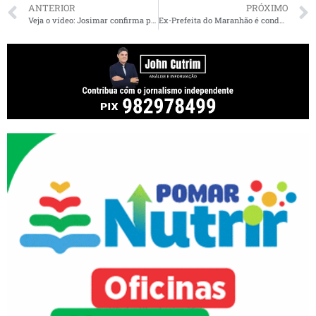
ANTERIOR
PRÓXIMO
Veja o vídeo: Josimar confirma pré-candidatura de Detinha a prefeita de São Luís
Ex-Prefeita do Maranhão é condenada por fraude em licitações