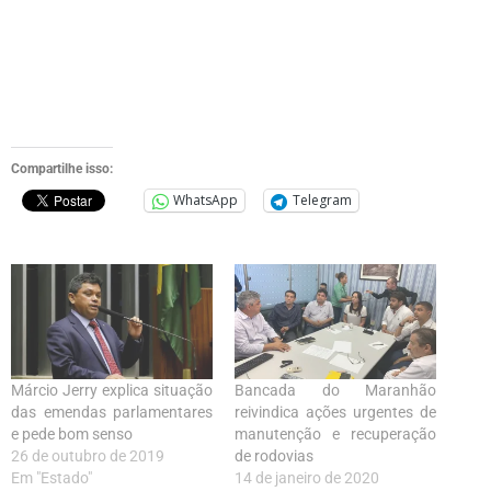
Compartilhe isso:
WhatsApp
Telegram
Márcio Jerry explica situação
Bancada do Maranhão
das emendas parlamentares
reivindica ações urgentes de
e pede bom senso
manutenção e recuperação
26 de outubro de 2019
de rodovias
Em "Estado"
14 de janeiro de 2020