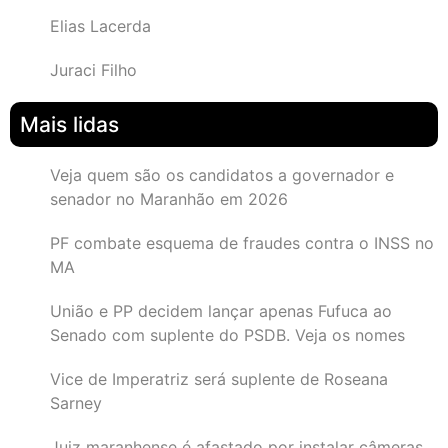
Elias Lacerda
Juraci Filho
Mais lidas
Veja quem são os candidatos a governador e
senador no Maranhão em 2026
PF combate esquema de fraudes contra o INSS no
MA
União e PP decidem lançar apenas Fufuca ao
Senado com suplente do PSDB. Veja os nomes
Vice de Imperatriz será suplente de Roseana
Sarney
Juiz maranhense é afastado por instalar câmeras