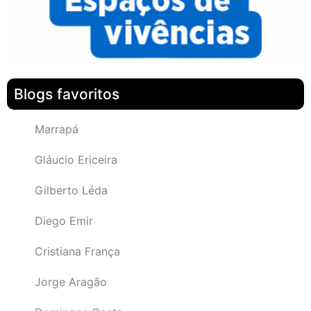
Blogs favoritos
Marrapá
Gláucio Ericeira
Gilberto Léda
Diego Emir
Cristiana França
Jorge Aragão