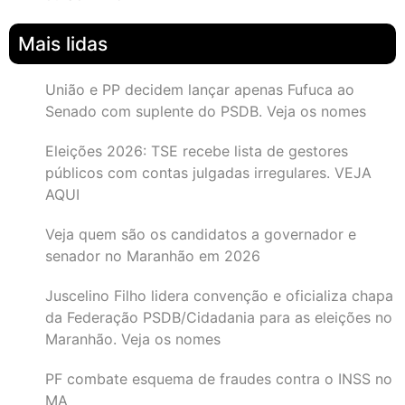
Mais lidas
União e PP decidem lançar apenas Fufuca ao
Senado com suplente do PSDB. Veja os nomes
Eleições 2026: TSE recebe lista de gestores
públicos com contas julgadas irregulares. VEJA
AQUI
Veja quem são os candidatos a governador e
senador no Maranhão em 2026
Juscelino Filho lidera convenção e oficializa chapa
da Federação PSDB/Cidadania para as eleições no
Maranhão. Veja os nomes
PF combate esquema de fraudes contra o INSS no
MA