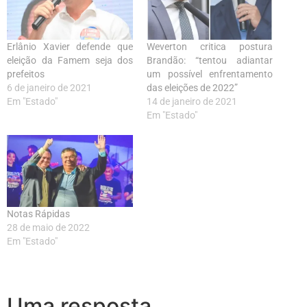
Erlânio Xavier defende que
Weverton critica postura
eleição da Famem seja dos
Brandão: “tentou adiantar
prefeitos
um possível enfrentamento
6 de janeiro de 2021
das eleições de 2022”
Em "Estado"
14 de janeiro de 2021
Em "Estado"
Notas Rápidas
28 de maio de 2022
Em "Estado"
Uma resposta