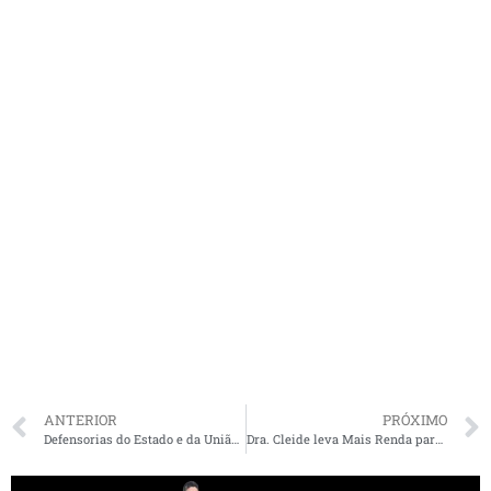
ANTERIOR
PRÓXIMO
Defensorias do Estado e da União recomendam ao Governo do MA o adiamento do Enem
Dra. Cleide leva Mais Renda para quatro cidades