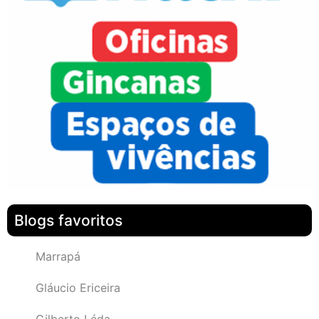
Blogs favoritos
Marrapá
Gláucio Ericeira
Gilberto Léda