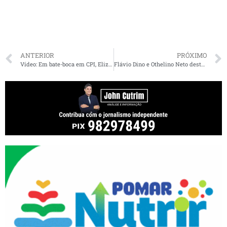
ANTERIOR
PRÓXIMO
Vídeo: Em bate-boca em CPI, Eliziane enquadra senadores governistas
Flávio Dino e Othelino Neto destacam importância da harmonia entre os poderes