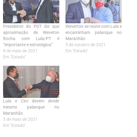
Presidente do PDT diz que
Weverton se reúne com Lula e
aproximação de Weveton
encaminham palanque no
Rocha com Lula/PT é
Maranhão
“importante e estratégica”
5 de outubro de 2021
8 de maio de 2021
Em "Estado"
Em "Estado"
Lula e Ciro devem dividir
mesmo palanque no
Maranhão
5 de maio de 2021
Em "Estado"