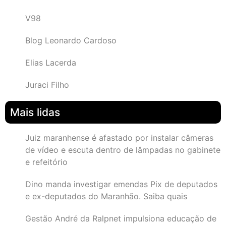
V98
Blog Leonardo Cardoso
Elias Lacerda
Juraci Filho
Mais lidas
Juiz maranhense é afastado por instalar câmeras
de vídeo e escuta dentro de lâmpadas no gabinete
e refeitório
Dino manda investigar emendas Pix de deputados
e ex-deputados do Maranhão. Saiba quais
Gestão André da Ralpnet impulsiona educação de