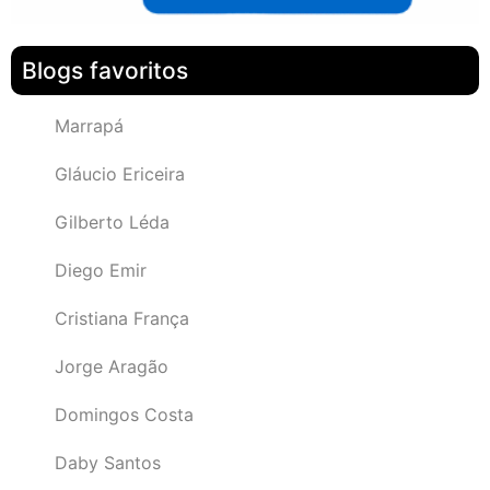
Blogs favoritos
Marrapá
Gláucio Ericeira
Gilberto Léda
Diego Emir
Cristiana França
Jorge Aragão
Domingos Costa
Daby Santos