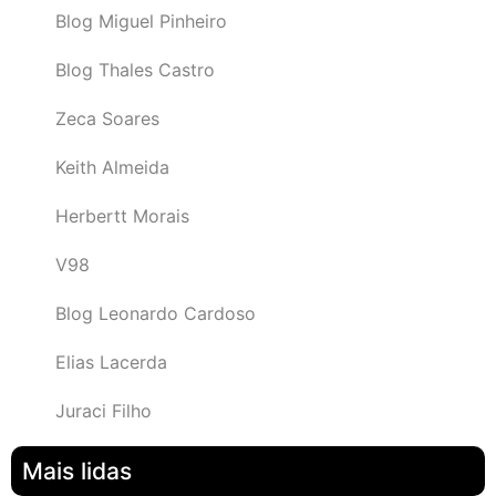
Blog Miguel Pinheiro
Blog Thales Castro
Zeca Soares
Keith Almeida
Herbertt Morais
V98
Blog Leonardo Cardoso
Elias Lacerda
Juraci Filho
Mais lidas