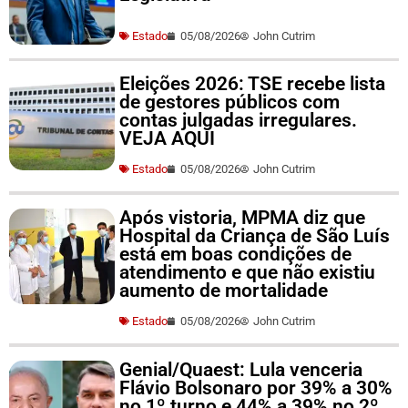
Estado
05/08/2026
John Cutrim
Eleições 2026: TSE recebe lista
de gestores públicos com
contas julgadas irregulares.
VEJA AQUI
Estado
05/08/2026
John Cutrim
Após vistoria, MPMA diz que
Hospital da Criança de São Luís
está em boas condições de
atendimento e que não existiu
aumento de mortalidade
Estado
05/08/2026
John Cutrim
Genial/Quaest: Lula venceria
Flávio Bolsonaro por 39% a 30%
no 1º turno e 44% a 39% no 2º