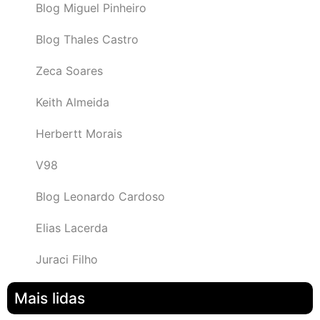
Blog Miguel Pinheiro
Blog Thales Castro
Zeca Soares
Keith Almeida
Herbertt Morais
V98
Blog Leonardo Cardoso
Elias Lacerda
Juraci Filho
Mais lidas