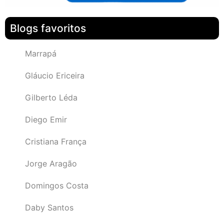
Blogs favoritos
Marrapá
Gláucio Ericeira
Gilberto Léda
Diego Emir
Cristiana França
Jorge Aragão
Domingos Costa
Daby Santos