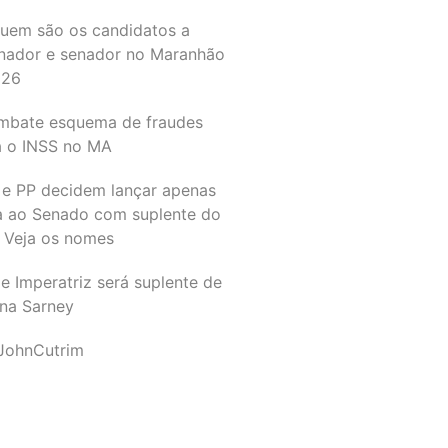
quem são os candidatos a
nador e senador no Maranhão
026
mbate esquema de fraudes
a o INSS no MA
 e PP decidem lançar apenas
a ao Senado com suplente do
 Veja os nomes
e Imperatriz será suplente de
na Sarney
JohnCutrim