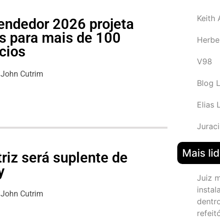
Keith
endedor 2026 projeta
s para mais de 100
Herbe
cios
V98
John Cutrim
Blog 
Elias 
Juraci
Mais li
riz será suplente de
y
Juiz 
instal
John Cutrim
dentr
refeit