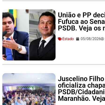
União e PP dec
Fufuca ao Sena
PSDB. Veja os
Estado
05/08/2026
Juscelino Filho
oficializa cha
PSDB/Cidadania
Maranhão. Vej