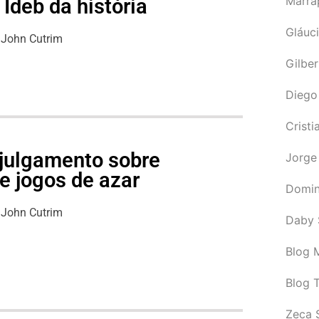
Marra
Ideb da história
Gláuci
John Cutrim
Gilbe
Diego
Cristi
julgamento sobre
Jorge
e jogos de azar
Domin
John Cutrim
Daby 
Blog M
Blog 
Zeca 