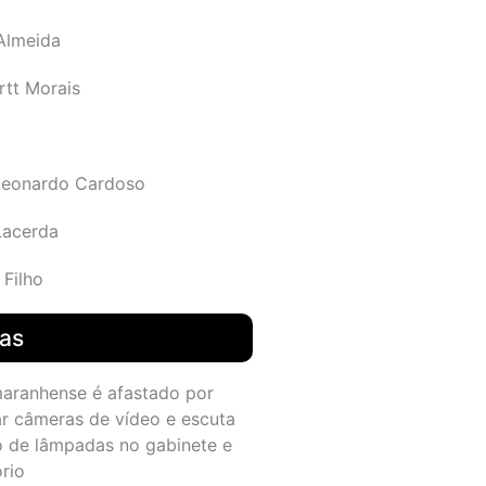
 Almeida
rtt Morais
Leonardo Cardoso
Lacerda
 Filho
das
maranhense é afastado por
ar câmeras de vídeo e escuta
o de lâmpadas no gabinete e
ório