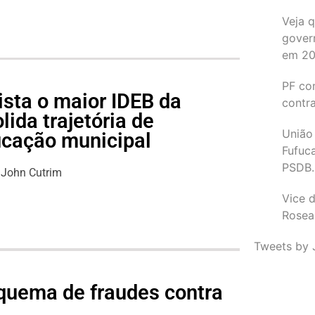
Veja 
gover
em 2
PF co
ista o maior IDEB da
contr
lida trajetória de
União
ucação municipal
Fufuc
PSDB.
John Cutrim
Vice d
Rosea
Tweets by 
quema de fraudes contra