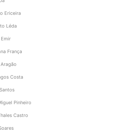
pá
o Ericeira
rto Léda
 Emir
ana França
 Aragão
gos Costa
Santos
iguel Pinheiro
Thales Castro
Soares