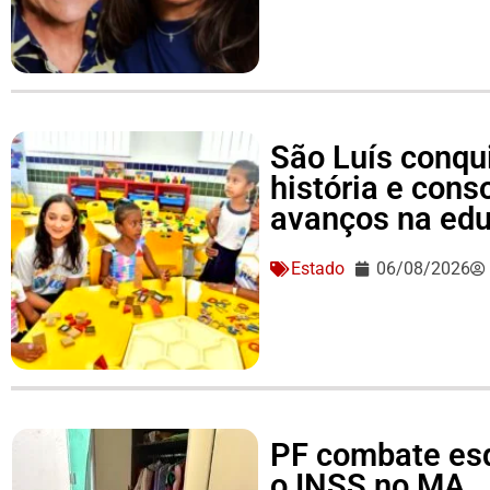
São Luís conqu
história e conso
avanços na ed
Estado
06/08/2026
PF combate es
o INSS no MA