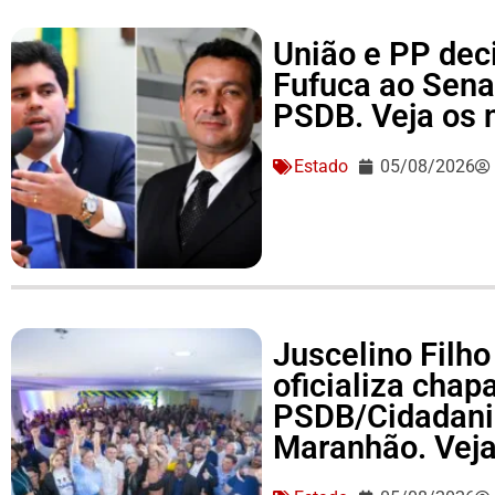
União e PP dec
Fufuca ao Sena
PSDB. Veja os
Estado
05/08/2026
Juscelino Filho
oficializa cha
PSDB/Cidadania
Maranhão. Vej