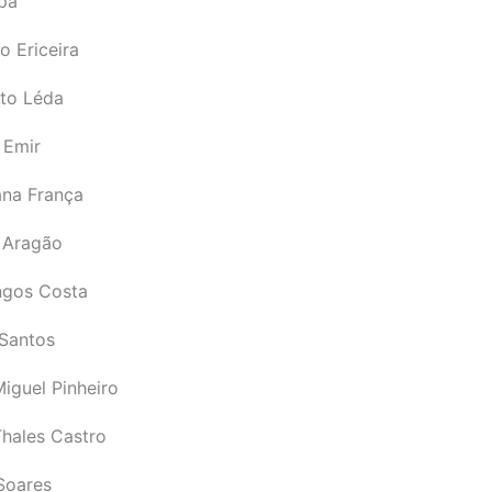
pá
o Ericeira
rto Léda
 Emir
ana França
 Aragão
gos Costa
Santos
iguel Pinheiro
Thales Castro
Soares