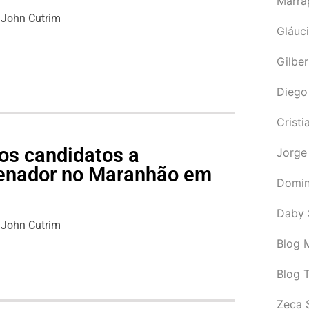
Marra
John Cutrim
Gláuci
Gilbe
Diego
Cristi
os candidatos a
Jorge
senador no Maranhão em
Domin
Daby 
John Cutrim
Blog M
Blog 
Zeca 