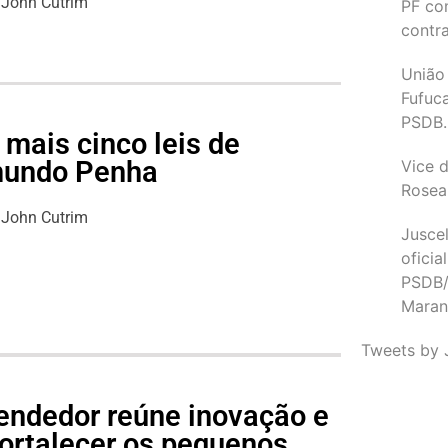
John Cutrim
PF co
contr
União
Fufuc
PSDB.
mais cinco leis de
imundo Penha
Vice d
Rosea
John Cutrim
Juscel
oficia
PSDB/
Maran
Tweets by 
endedor reúne inovação e
fortalecer os pequenos