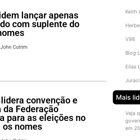
Keith
idem lançar apenas
do com suplente do
Herbe
 nomes
V98
John Cutrim
Blog 
Elias 
Juraci
Mais li
 lidera convenção e
pa da Federação
Veja 
 para as eleições no
gover
a os nomes
em 2