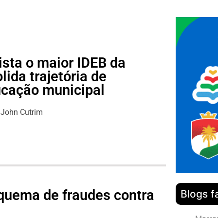
ista o maior IDEB da
lida trajetória de
ucação municipal
John Cutrim
quema de fraudes contra
Blogs f