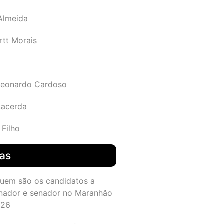
 Almeida
rtt Morais
Leonardo Cardoso
Lacerda
 Filho
das
quem são os candidatos a
nador e senador no Maranhão
026