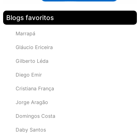
Blogs favoritos
Marrapá
Gláucio Ericeira
Gilberto Léda
Diego Emir
Cristiana França
Jorge Aragão
Domingos Costa
Daby Santos