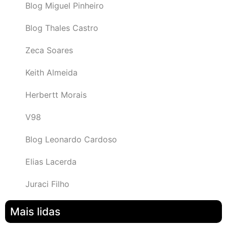
Blog Miguel Pinheiro
Blog Thales Castro
Zeca Soares
Keith Almeida
Herbertt Morais
V98
Blog Leonardo Cardoso
Elias Lacerda
Juraci Filho
Mais lidas