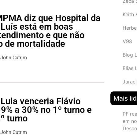
Zeca 
Keith
 MPMA diz que Hospital da
 Luís está em boas
Herbe
tendimento e que não
V98
o de mortalidade
Blog 
John Cutrim
Elias 
Juraci
Mais li
Lula venceria Flávio
39% a 30% no 1º turno e
PF re
º turno
em no
Desco
John Cutrim