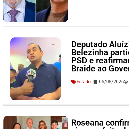
Deputado Aluízi
Belezinha part
PSD e reafirma
Braide ao Gove
Estado
05/08/2026
Roseana confir