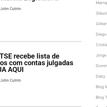
Marra
John Cutrim
Gláuci
Gilbe
Diego
Cristi
TSE recebe lista de
Jorge
cos com contas julgadas
Domin
EJA AQUI
Daby 
John Cutrim
Blog M
Blog 