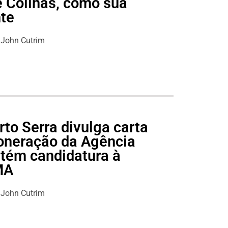
e Colinas, como sua
nte
John Cutrim
to Serra divulga carta
oneração da Agência
tém candidatura à
MA
John Cutrim