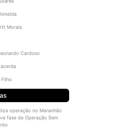
Soares
 Almeida
rtt Morais
Leonardo Cardoso
Lacerda
 Filho
das
aliza operação no Maranhão
va fase da Operação Sem
nto