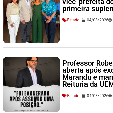
vice-prefeita d
primeira suple
Estado
04/08/2026
Professor Rober
aberta após ex
Marandu e man
Reitoria da UE
Estado
04/08/2026