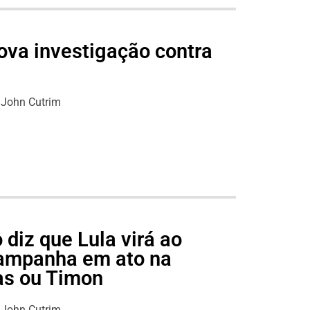
nova investigação contra
John Cutrim
diz que Lula virá ao
ampanha em ato na
as ou Timon
John Cutrim