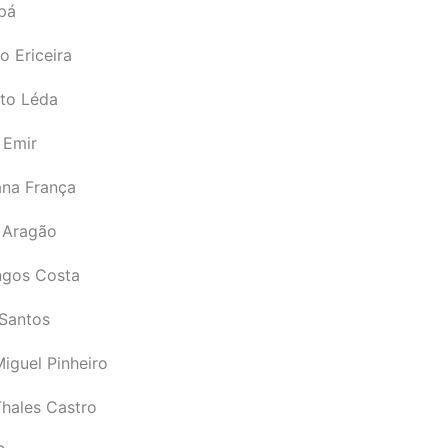
pá
o Ericeira
rto Léda
 Emir
ana França
 Aragão
gos Costa
Santos
iguel Pinheiro
Thales Castro