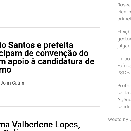
Rosea
vice-p
primei
Eleiçõ
gesto
o Santos e prefeita
julgad
icipam de convenção do
União
m apoio à candidatura de
Fufuc
rno
PSDB.
John Cutrim
Profe
carta
Agênc
candi
Tweets by 
ma Valberlene Lopes,