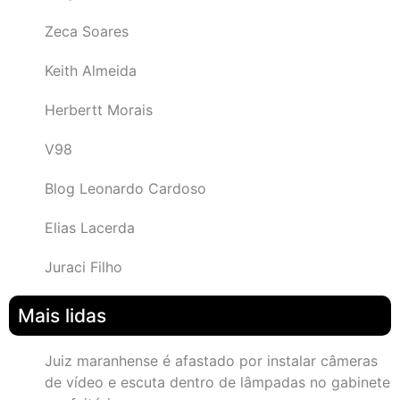
Zeca Soares
Keith Almeida
Herbertt Morais
V98
Blog Leonardo Cardoso
Elias Lacerda
Juraci Filho
Mais lidas
Juiz maranhense é afastado por instalar câmeras
de vídeo e escuta dentro de lâmpadas no gabinete