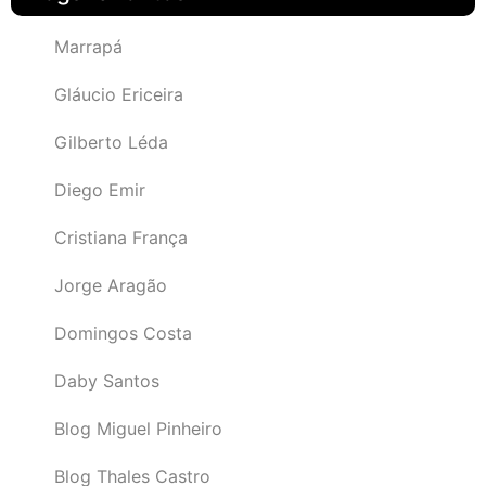
Marrapá
Gláucio Ericeira
Gilberto Léda
Diego Emir
Cristiana França
Jorge Aragão
Domingos Costa
Daby Santos
Blog Miguel Pinheiro
Blog Thales Castro