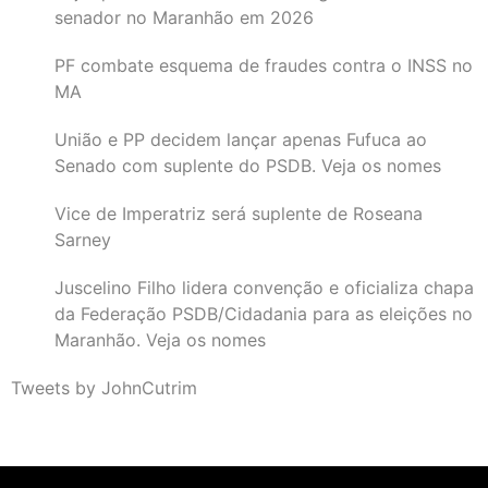
senador no Maranhão em 2026
PF combate esquema de fraudes contra o INSS no
MA
União e PP decidem lançar apenas Fufuca ao
Senado com suplente do PSDB. Veja os nomes
Vice de Imperatriz será suplente de Roseana
Sarney
Juscelino Filho lidera convenção e oficializa chapa
da Federação PSDB/Cidadania para as eleições no
Maranhão. Veja os nomes
Tweets by JohnCutrim