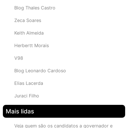
Blog Thales Castro
Zeca Soares
Keith Almeida
Herbertt Morais
V98
Blog Leonardo Cardoso
Elias Lacerda
Juraci Filho
Mais lidas
Veja quem são os candidatos a governador e