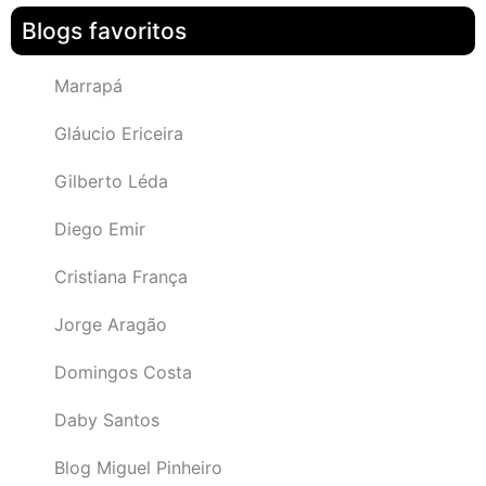
Blogs favoritos
Marrapá
Gláucio Ericeira
Gilberto Léda
Diego Emir
Cristiana França
Jorge Aragão
Domingos Costa
Daby Santos
Blog Miguel Pinheiro