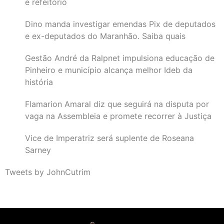
e refeitório
Dino manda investigar emendas Pix de deputados
e ex-deputados do Maranhão. Saiba quais
Gestão André da Ralpnet impulsiona educação de
Pinheiro e município alcança melhor Ideb da
história
Flamarion Amaral diz que seguirá na disputa por
vaga na Assembleia e promete recorrer à Justiça
Vice de Imperatriz será suplente de Roseana
Sarney
Tweets by JohnCutrim