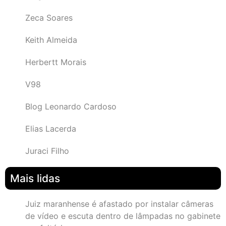
Zeca Soares
Keith Almeida
Herbertt Morais
V98
Blog Leonardo Cardoso
Elias Lacerda
Juraci Filho
Mais lidas
Juiz maranhense é afastado por instalar câmeras
de vídeo e escuta dentro de lâmpadas no gabinete