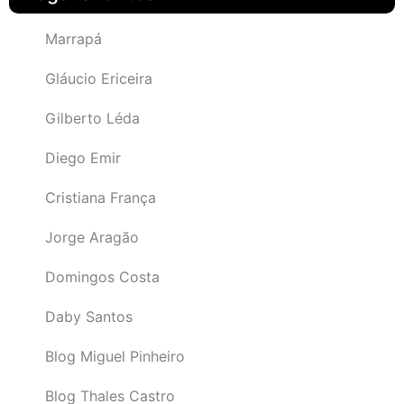
Marrapá
Gláucio Ericeira
Gilberto Léda
Diego Emir
Cristiana França
Jorge Aragão
Domingos Costa
Daby Santos
Blog Miguel Pinheiro
Blog Thales Castro