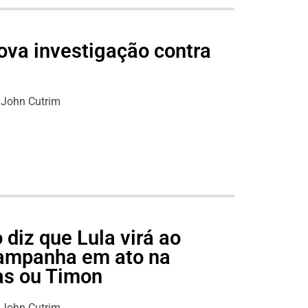
nova investigação contra
John Cutrim
diz que Lula virá ao
ampanha em ato na
as ou Timon
John Cutrim