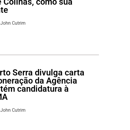
e Colinas, como sua
nte
John Cutrim
to Serra divulga carta
oneração da Agência
tém candidatura à
MA
John Cutrim