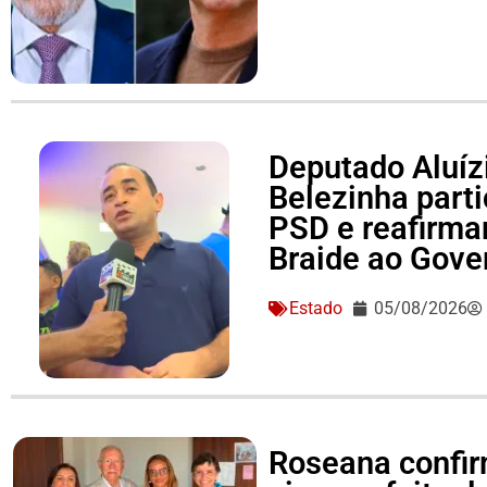
Deputado Aluízi
Belezinha part
PSD e reafirma
Braide ao Gove
Estado
05/08/2026
Roseana confir