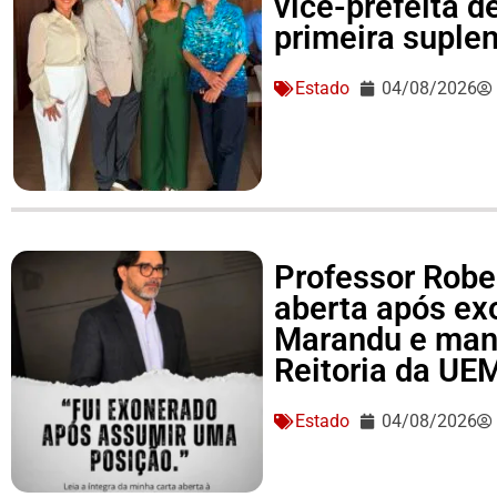
vice-prefeita d
primeira suple
Estado
04/08/2026
Professor Rober
aberta após ex
Marandu e man
Reitoria da UE
Estado
04/08/2026