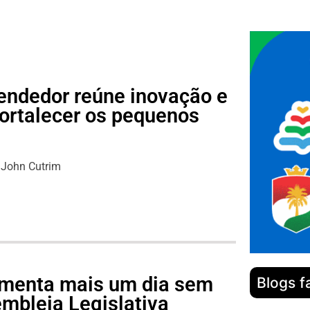
endedor reúne inovação e
fortalecer os pequenos
s
John Cutrim
lamenta mais um dia sem
Blogs f
mbleia Legislativa