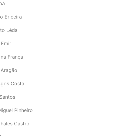
pá
o Ericeira
rto Léda
 Emir
ana França
 Aragão
gos Costa
Santos
iguel Pinheiro
Thales Castro