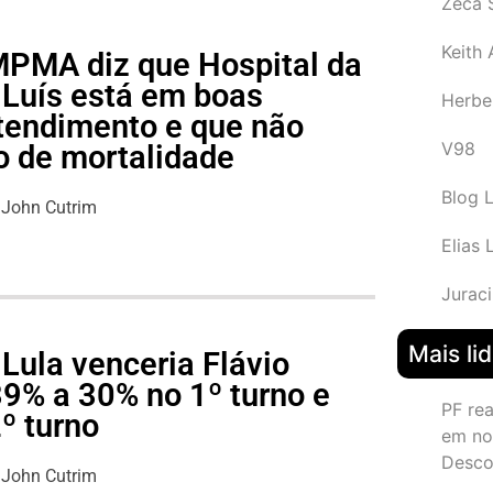
Zeca 
Keith
 MPMA diz que Hospital da
 Luís está em boas
Herbe
tendimento e que não
V98
o de mortalidade
Blog 
John Cutrim
Elias 
Juraci
Mais li
Lula venceria Flávio
39% a 30% no 1º turno e
PF re
º turno
em no
Desco
John Cutrim