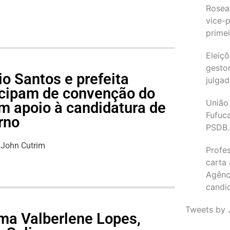
Rosea
vice-p
primei
Eleiçõ
gesto
o Santos e prefeita
julgad
icipam de convenção do
União
m apoio à candidatura de
Fufuc
rno
PSDB.
John Cutrim
Profe
carta
Agênc
candi
Tweets by 
ma Valberlene Lopes,