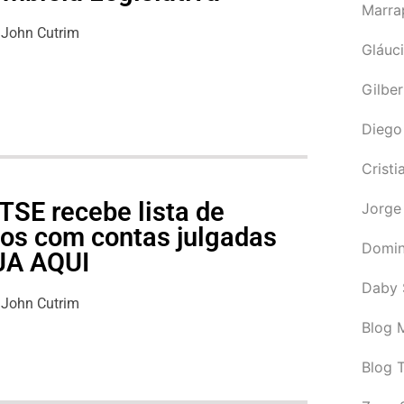
Marra
John Cutrim
Gláuci
Gilbe
Diego
Cristi
TSE recebe lista de
Jorge
cos com contas julgadas
Domin
EJA AQUI
Daby 
John Cutrim
Blog M
Blog 