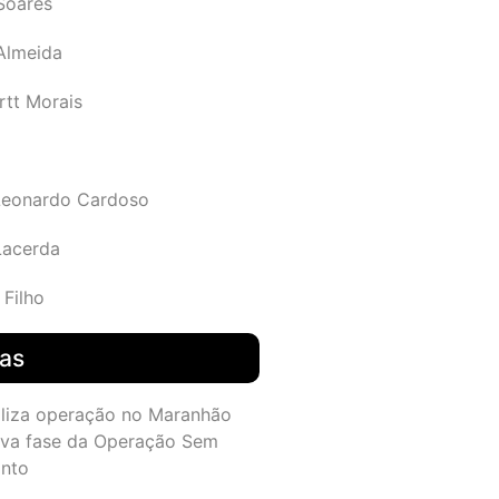
Soares
 Almeida
rtt Morais
Leonardo Cardoso
Lacerda
 Filho
das
aliza operação no Maranhão
va fase da Operação Sem
nto