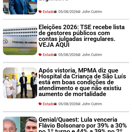
Estado
05/08/2026
John Cutrim
Eleições 2026: TSE recebe lista
de gestores públicos com
contas julgadas irregulares.
VEJA AQUI
Estado
05/08/2026
John Cutrim
Após vistoria, MPMA diz que
Hospital da Criança de São Luís
está em boas condições de
atendimento e que não existiu
aumento de mortalidade
Estado
05/08/2026
John Cutrim
Genial/Quaest: Lula venceria
Flávio Bolsonaro por 39% a 30%
no 1º turno e 44% a 39% no 2º