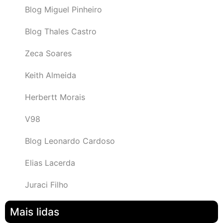
Blog Miguel Pinheiro
Blog Thales Castro
Zeca Soares
Keith Almeida
Herbertt Morais
V98
Blog Leonardo Cardoso
Elias Lacerda
Juraci Filho
Mais lidas