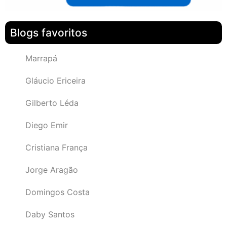
Blogs favoritos
Marrapá
Gláucio Ericeira
Gilberto Léda
Diego Emir
Cristiana França
Jorge Aragão
Domingos Costa
Daby Santos