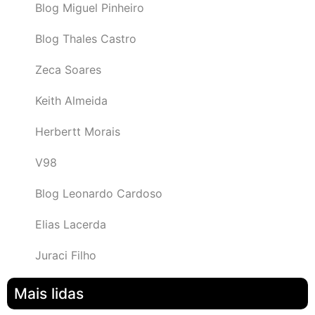
Blog Miguel Pinheiro
Blog Thales Castro
Zeca Soares
Keith Almeida
Herbertt Morais
V98
Blog Leonardo Cardoso
Elias Lacerda
Juraci Filho
Mais lidas