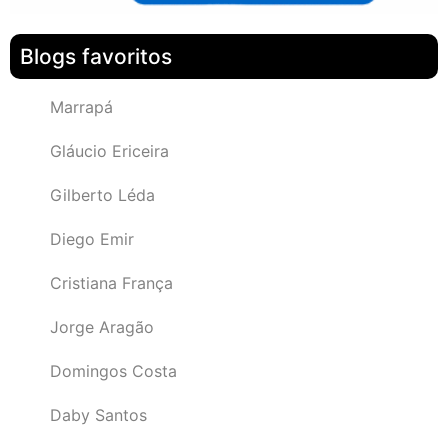
Blogs favoritos
Marrapá
Gláucio Ericeira
Gilberto Léda
Diego Emir
Cristiana França
Jorge Aragão
Domingos Costa
Daby Santos