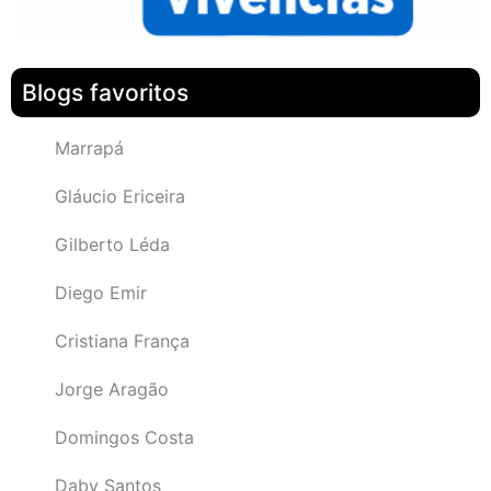
Blogs favoritos
Marrapá
Gláucio Ericeira
Gilberto Léda
Diego Emir
Cristiana França
Jorge Aragão
Domingos Costa
Daby Santos