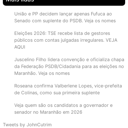
União e PP decidem lançar apenas Fufuca ao
Senado com suplente do PSDB. Veja os nomes
Eleições 2026: TSE recebe lista de gestores
públicos com contas julgadas irregulares. VEJA
AQUI
Juscelino Filho lidera convenção e oficializa chapa
da Federação PSDB/Cidadania para as eleições no
Maranhão. Veja os nomes
Roseana confirma Valberlene Lopes, vice-prefeita
de Colinas, como sua primeira suplente
Veja quem são os candidatos a governador e
senador no Maranhão em 2026
Tweets by JohnCutrim