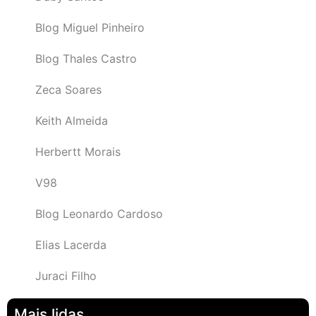
Blog Miguel Pinheiro
Blog Thales Castro
Zeca Soares
Keith Almeida
Herbertt Morais
V98
Blog Leonardo Cardoso
Elias Lacerda
Juraci Filho
Mais lidas