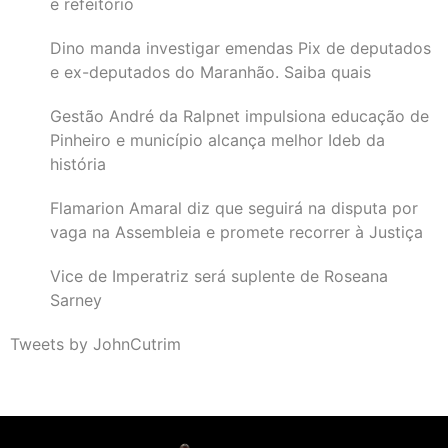
e refeitório
Dino manda investigar emendas Pix de deputados
e ex-deputados do Maranhão. Saiba quais
Gestão André da Ralpnet impulsiona educação de
Pinheiro e município alcança melhor Ideb da
história
Flamarion Amaral diz que seguirá na disputa por
vaga na Assembleia e promete recorrer à Justiça
Vice de Imperatriz será suplente de Roseana
Sarney
Tweets by JohnCutrim