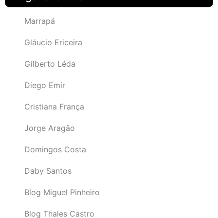
Marrapá
Gláucio Ericeira
Gilberto Léda
Diego Emir
Cristiana França
Jorge Aragão
Domingos Costa
Daby Santos
Blog Miguel Pinheiro
Blog Thales Castro