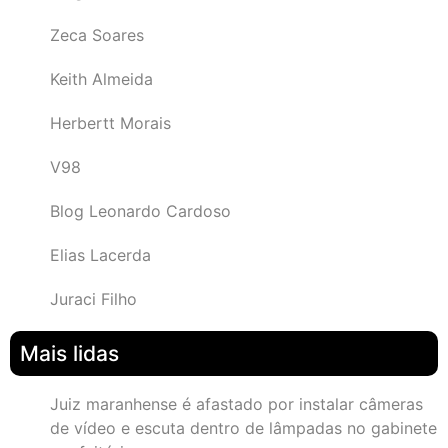
Zeca Soares
Keith Almeida
Herbertt Morais
V98
Blog Leonardo Cardoso
Elias Lacerda
Juraci Filho
Mais lidas
Juiz maranhense é afastado por instalar câmeras
de vídeo e escuta dentro de lâmpadas no gabinete