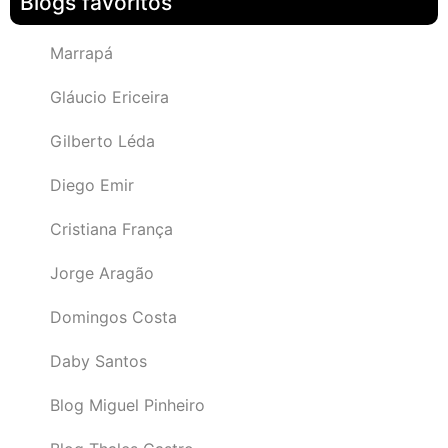
Blogs favoritos
Marrapá
Gláucio Ericeira
Gilberto Léda
Diego Emir
Cristiana França
Jorge Aragão
Domingos Costa
Daby Santos
Blog Miguel Pinheiro