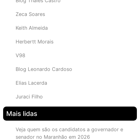
Blog Thales Castro
Zeca Soares
Keith Almeida
Herbertt Morais
V98
Blog Leonardo Cardoso
Elias Lacerda
Juraci Filho
Mais lidas
Veja quem são os candidatos a governador e
senador no Maranhão em 2026