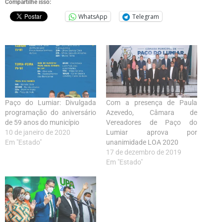
Compartilhe isso:
WhatsApp
Telegram
Paço do Lumiar: Divulgada
Com a presença de Paula
programação do aniversário
Azevedo, Câmara de
de 59 anos do município
Vereadores de Paço do
10 de janeiro de 2020
Lumiar aprova por
Em "Estado"
unanimidade LOA 2020
17 de dezembro de 2019
Em "Estado"