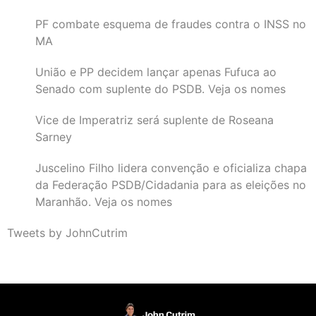
PF combate esquema de fraudes contra o INSS no
MA
União e PP decidem lançar apenas Fufuca ao
Senado com suplente do PSDB. Veja os nomes
Vice de Imperatriz será suplente de Roseana
Sarney
Juscelino Filho lidera convenção e oficializa chapa
da Federação PSDB/Cidadania para as eleições no
Maranhão. Veja os nomes
Tweets by JohnCutrim