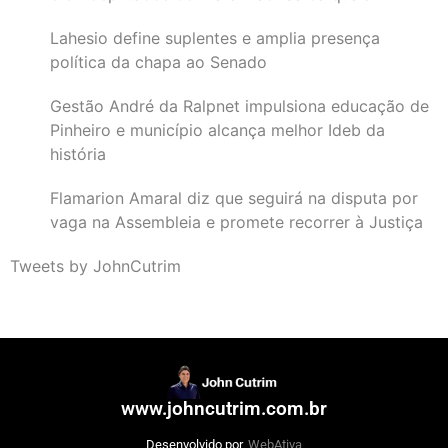
Lahesio define suplentes e amplia presença
política da chapa ao Senado
Gestão André da Ralpnet impulsiona educação de
Pinheiro e município alcança melhor Ideb da
história
Flamarion Amaral diz que seguirá na disputa por
vaga na Assembleia e promete recorrer à Justiça
Tweets by JohnCutrim
www.johncutrim.com.br
Desenvolvido por
WebAtiva