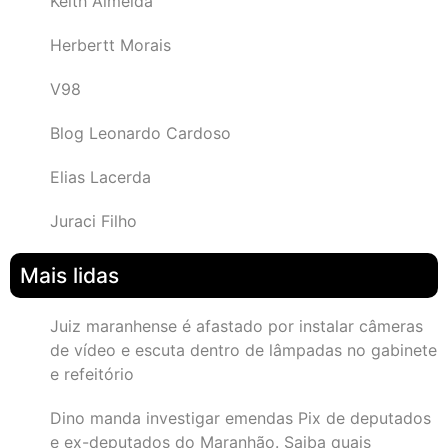
Keith Almeida
Herbertt Morais
V98
Blog Leonardo Cardoso
Elias Lacerda
Juraci Filho
Mais lidas
Juiz maranhense é afastado por instalar câmeras
de vídeo e escuta dentro de lâmpadas no gabinete
e refeitório
Dino manda investigar emendas Pix de deputados
e ex-deputados do Maranhão. Saiba quais