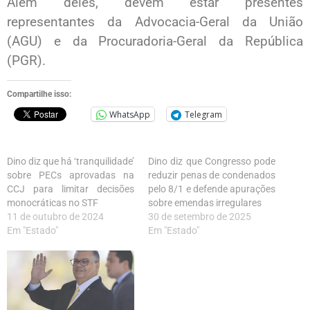
Além deles, devem estar presentes
representantes da Advocacia-Geral da União
(AGU) e da Procuradoria-Geral da República
(PGR).
Compartilhe isso:
WhatsApp
Telegram
Dino diz que há ‘tranquilidade’
Dino diz que Congresso pode
sobre PECs aprovadas na
reduzir penas de condenados
CCJ para limitar decisões
pelo 8/1 e defende apurações
monocráticas no STF
sobre emendas irregulares
11 de outubro de 2024
30 de setembro de 2025
Em "Estado"
Em "Estado"