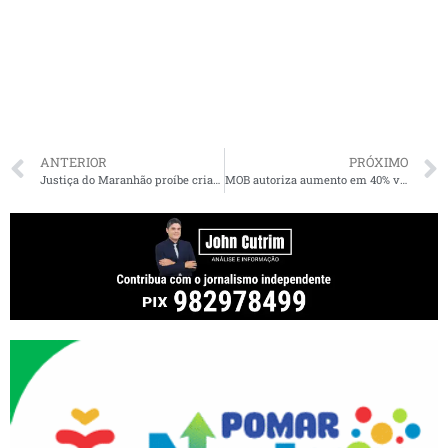
ANTERIOR
PRÓXIMO
Justiça do Maranhão proíbe crianças em comemorações de Carnaval
MOB autoriza aumento em 40% valor das passagens de ônibus intermunicipal no Maranhão. Veja quanto será o reajuste para cada cidade