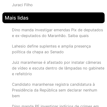
Juraci Filho
Mais lidas
Dino manda investigar emendas Pix de deputados
e ex-deputados do Maranhão. Saiba quais
Lahesio define suplentes e amplia presença
política da chapa ao Senado
Juiz maranhense é afastado por instalar câmeras
de vídeo e escuta dentro de lâmpadas no gabinete
e refeitório
Candidato maranhense registra candidatura à
Presidência da República sem declarar nenhum
bem
Dino manda PF investigar indícios de crimes em