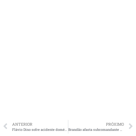
ANTERIOR
PRÓXIMO
Flávio Dino sofre acidente doméstico e fratura o pé
Brandão afasta subcomandante da PM após denúncia de assédio